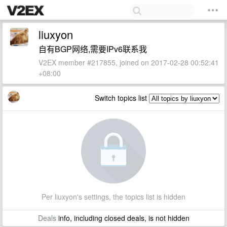
liuxyon
自有BGP网络,需要IPv6联系我
V2EX member #217855, joined on 2017-02-28 00:52:41
+08:00
Switch topics list
Per liuxyon's settings, the topics list is hidden
Deals
info, including closed deals, is not hidden