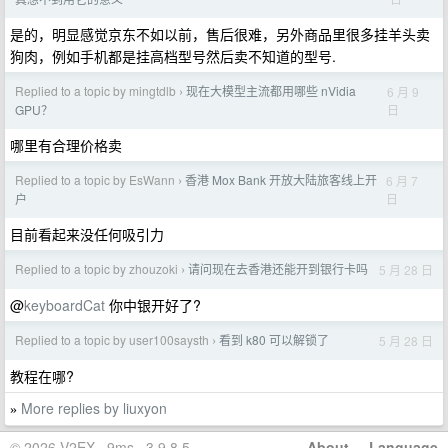
是的，明显感觉京东不如以前，售后很难，另外商品里很多挂羊头卖
狗肉，例如手机都是挂高档型号然后卖不知道的型号.
Replied to a topic by mingtdlb
现在大模型主流都用哪些 nVidia
6 月 9
›
日
GPU？
哪里有合理价格卖
Replied to a topic by EsWann
香港 Mox Bank 开放大陆旅客线上开
6 月 7
›
日
户
目前看起来没任何吸引力
Replied to a topic by zhouzoki
请问现在去香港还能开到银行卡吗
5 月 28 日
›
@
keyboardCat
你中银开好了?
Replied to a topic by user100saysth
看到 k80 可以解锁了
5 月 28 日
›
教程在哪?
More replies by liuxyon
»
© 2026 V2EX · 9ms · 3.9.8.5
About
·
Language