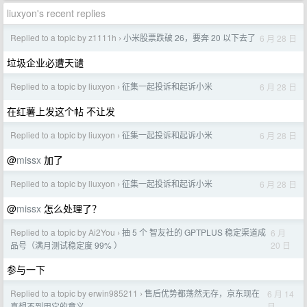
liuxyon's recent replies
Replied to a topic by z1111h
小米股票跌破 26，要奔 20 以下去了
6 月 28 日
›
垃圾企业必遭天谴
Replied to a topic by liuxyon
征集一起投诉和起诉小米
6 月 28 日
›
在红薯上发这个帖 不让发
Replied to a topic by liuxyon
征集一起投诉和起诉小米
6 月 28 日
›
@
missx
加了
Replied to a topic by liuxyon
征集一起投诉和起诉小米
6 月 28 日
›
@
missx
怎么处理了？
Replied to a topic by Ai2You
抽 5 个 智友社的 GPTPLUS 稳定渠道成
6 月
›
20 日
品号（满月测试稳定度 99% ）
参与一下
Replied to a topic by erwin985211
售后优势都荡然无存，京东现在
6 月 14
›
日
真想不到用它的意义