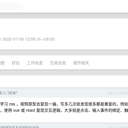
 2022-07-09 12:58:16 +08:00
话题
好玩
工作信息
交易信息
城市相关
速入门前端？
Apr 11, 202
个原型，如果想学习 css ，按照原型去复现一遍，写多几次就发现很多都是重复的，例
 ，使用 vue 或 react 复现交互逻辑，大多就是点击、输入事件的绑定、
行情裸辞是不是明智的选择
Apr 11, 202