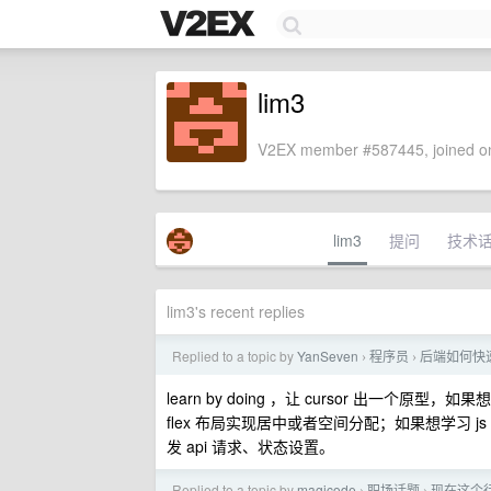
lim3
V2EX member #587445, joined on
lim3
提问
技术
lim3's recent replies
Replied to a topic by
YanSeven
程序员
后端如何快
›
›
learn by doing ，让 cursor 出一
flex 布局实现居中或者空间分配；如果想学习 js
发 api 请求、状态设置。
Replied to a topic by
magicode
职场话题
现在这个