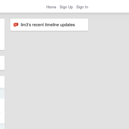
Home
Sign Up
Sign In
lim3's recent timeline updates
5
如
触
5