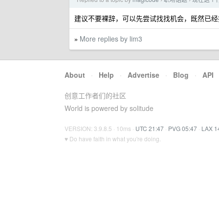
›
›
建议不要裸辞，可以先尝试找找机会，既然已经
More replies by lim3
»
About
·
Help
·
Advertise
·
Blog
·
API
创意工作者们的社区
World is powered by solitude
VERSION: 3.9.8.5 · 10ms ·
UTC 21:47
·
PVG 05:47
·
LAX 1
♥ Do have faith in what you're doing.