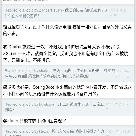
Replied to a topic by ZanderHsueh
绿联的拓展坞到底如何？为
2021 年 5 月
›
6 日
什么在 v 站饱受恶评？
怪就怪厨子吧，设计的什么傻逼电脑 要插一堆外设，自家的外设又卖
的死贵，
我的 mbp 就烧过 一次，不过我用的扩展坞型号太多 小米 绿联
XXLink 一大堆，就图个便宜，反正我也不知道有哪个口为什么被烧
了，只能充电，不能通讯
Replied to a topic by shade
在 SpringBoot 中如何像 PHP 一样能够
2021 年
›
5 月 4 日
在 Web 页面配置数据库信息完成软件的安装过程呢？
感觉没啥必要，SpringBoot 本来面向的就是企业级开发，不是做成这
种小打小闹的玩具给没有什么运维能力的客户用的。
Replied to a topic by howtodie
51 上班被调休了,还有三倍工
2021 年 5 月 4
›
日
资吗?
@
efaun
只能在梦中的中国实现了
Replied to a topic by Rexjz
腾讯实习 offer 逾期未接受还有办
2021 年 4 月 30
›