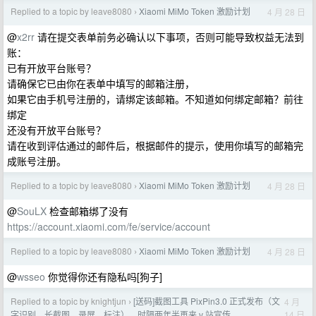
Replied to a topic by leave8080
Xiaomi MiMo Token 激励计划
4 月 28 日
›
@
x2rr
请在提交表单前务必确认以下事项，否则可能导致权益无法到
账：
已有开放平台账号？
请确保它已由你在表单中填写的邮箱注册，
如果它由手机号注册的，请绑定该邮箱。不知道如何绑定邮箱？前往
绑定
还没有开放平台账号？
请在收到评估通过的邮件后，根据邮件的提示，使用你填写的邮箱完
成账号注册。
Replied to a topic by leave8080
Xiaomi MiMo Token 激励计划
4 月 28 日
›
@
SouLX
检查邮箱绑了没有
https://account.xiaomi.com/fe/service/account
Replied to a topic by leave8080
Xiaomi MiMo Token 激励计划
4 月 28 日
›
@
wsseo
你觉得你还有隐私吗[狗子]
Replied to a topic by knightjun
[送码]截图工具 PixPin3.0 正式发布（文
4 月
›
14 日
字识别，长截图，录屏，标注），时隔两年半再来 v 站宣传