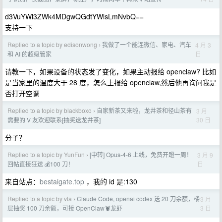
d3VuYWl3ZWk4MDgwQGdtYWlsLmNvbQ==
支持一下
Replied to a topic by edisonwong
我做了一个能连微信、家电、汽车
4 月 3
›
日
和 AI 的超级管家
请教一下，如果设备的状态发了变化，如果主动报给 openclaw? 比如
是当家里的温度大于 28 度，怎么上报给 openclaw,然后他再询问我是
否打开空调
Replied to a topic by blackboxo
自家新茶又来啦，龙井茶和径山茶有
3 月
›
30 日
需要的 V 友欢迎联系[抽奖送龙井茶]
分子？
Replied to a topic by YunFun
[中转] Opus-4-6 上线，免费开蹬一周！
3 月 9
›
日
回帖直接狂送 💰100 刀！
来自站点：
bestaigate.top
，我的 id 是:130
Replied to a topic by vla
Claude Code, openai codex 送 20 刀余额，楼
3 月
›
3 日
层抽奖 100 刀余额，可接 OpenClaw🦞龙虾