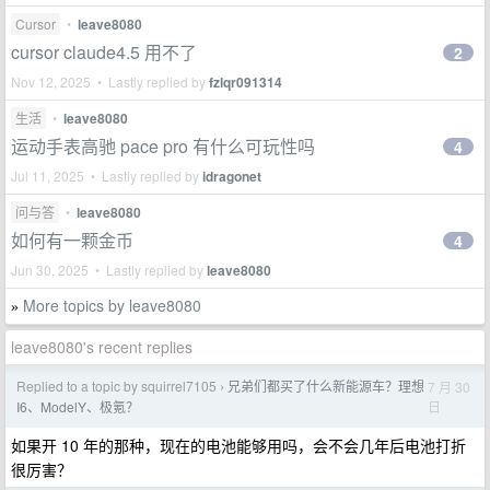
Cursor
•
leave8080
cursor claude4.5 用不了
2
Nov 12, 2025 • Lastly replied by
fzlqr091314
生活
•
leave8080
运动手表高驰 pace pro 有什么可玩性吗
4
Jul 11, 2025 • Lastly replied by
idragonet
问与答
•
leave8080
如何有一颗金币
4
Jun 30, 2025 • Lastly replied by
leave8080
More topics by leave8080
»
leave8080's recent replies
Replied to a topic by squirrel7105
兄弟们都买了什么新能源车？理想
7 月 30
›
日
I6、ModelY、极氪？
如果开 10 年的那种，现在的电池能够用吗，会不会几年后电池打折
很厉害？