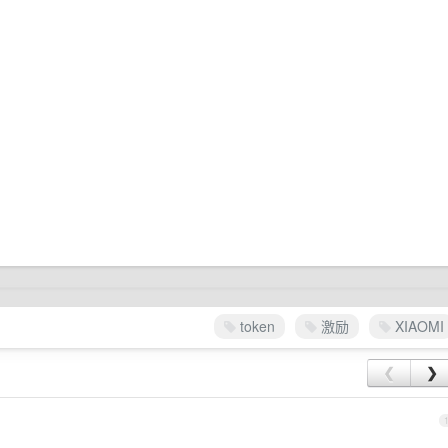
token
激励
XIAOMI
❮
❯