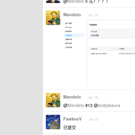
@
Mandelo
5 元？？？？
Mandelo
Apr 28
Mandelo
Apr 28
@
Mandelo
#13 @
andyskaura
FawkesV
Apr 28
已提交