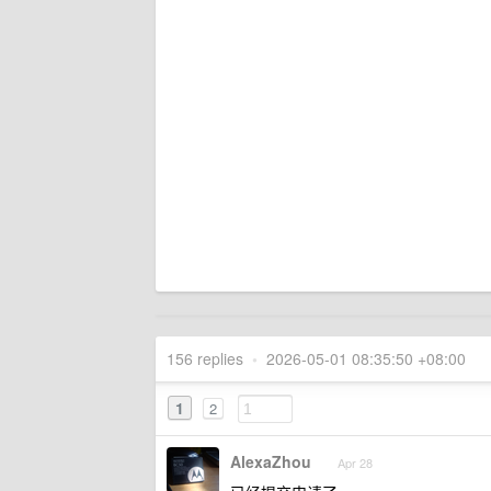
156 replies
•
2026-05-01 08:35:50 +08:00
1
2
AlexaZhou
Apr 28