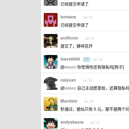
已经提交申请了
letmatte
Apr 28
已经提交申请了
andforce
Apr 28
提交了，静待花开
leave8080
Apr 28
OP
@
wsseo
你觉得你还有隐私吗[狗子]
caiyuan
Apr 28
@
wsseo
自己主动愿意给，还算隐私
Mandelo
Apr 28
秒通过，貌似只有 5 元，那不是两个
andyskaura
Apr 28