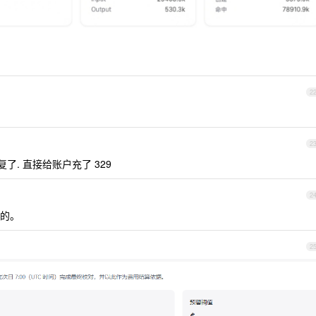
2
2
了. 直接给账户充了 329
2
送的。
2