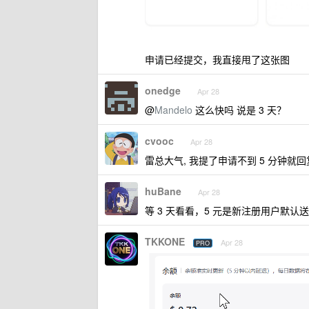
申请已经提交，我直接甩了这张图
onedge
Apr 28
@
Mandelo
这么快吗 说是 3 天？
cvooc
Apr 28
雷总大气, 我提了申请不到 5 分钟就回复
huBane
Apr 28
等 3 天看看，5 元是新注册用户默认
TKKONE
Apr 28
PRO