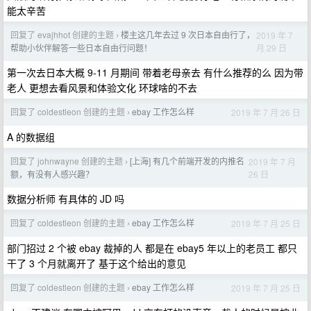
能太辛苦
回复了 evajhhot 创建的主题
楼主这几年去过 9 次日本自由行了，
2019 年 7
›
月 29 日
帮助小伙伴解答一些日本自由行问题！
第一次去日本大概 9-11 月期间 带着老母亲去 有什么推荐的么 因为带
老人 更想去看风景和体验文化 环球啥的不去
回复了 coldestleon 创建的主题
ebay 工作怎么样
2019 年 7 月 26 日
›
A 的数据组
回复了 johnwayne 创建的主题
[上海] 有几个前端开发的内推名
2019 年 7 月
›
26 日
额，有没有人感兴趣？
数据分析师 有具体的 JD 吗
回复了 coldestleon 创建的主题
ebay 工作怎么样
2019 年 7 月 25 日
›
部门招过 2 个被 ebay 裁掉的人 都是在 ebay5 年以上的老员工 都只
干了 3 个月就离开了 基于这个给出的意见
回复了 coldestleon 创建的主题
ebay 工作怎么样
2019 年 7 月 25 日
›