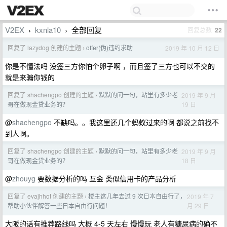
V2EX
kxnla10
全部回复
回复总数
22
›
›
回复了 lazydog 创建的主题
offer(伪)违约求助
2019 年 10 月 12 日
›
你是不懂法吗 没签三方你怕个卵子啊 ，而且签了三方也可以不交的
就是来骗你钱的
回复了 shachengpo 创建的主题
默默的问一句，站里有多少老
2019 年 9 月
›
19 日
哥在做现金贷业务的？
@
shachengpo
不缺吗。。我这里还几个蚂蚁过来的啊 都说之前找不
到人啊。
回复了 shachengpo 创建的主题
默默的问一句，站里有多少老
2019 年 9 月
›
18 日
哥在做现金贷业务的？
@
zhouyg
要数据分析的吗 互金 类似信用卡的产品分析
回复了 evajhhot 创建的主题
楼主这几年去过 9 次日本自由行了，
2019 年 7
›
月 29 日
帮助小伙伴解答一些日本自由行问题！
大阪的话有推荐路线吗 大概 4-5 天左右 慢慢玩 老人有糖尿病的确不