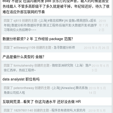
ebay 不建议 在国内被阿里 pdd 京东打的没声音，裁人的时候是按业
务线裁人 不管多高职级干了多久就是被干掉，年纪轻还好，待久了很
难在适应外部互联网的节奏
回复了 sj815 创建的主题
[上海] #氪信招聘# [AI 金融+精英团队+超长
2019
›
年 7 月
年假] 数据分析师/数据科学家/算法工程师/后端开发/大数据开发/机器学
2 日
习等岗位火热招聘中~~~
数据分析薪资? 2 年 工作经验 package 范围？
回复了 williewang1109 创建的主题
急寻数据分析师
2019 年 6 月 26 日
›
产品是偏什么类型的 金融？
回复了 formulahendry 创建的主题
微软亚洲研究院（上海）落户
2019 年 6 月
›
3 日
徐汇西岸，热招工程师~
data analysist 职位有吗
回复了 peterontheway 创建的主题
[上海] [Airwallex] 腾讯系独
2019 年 5 月
›
14 日
角兽公司招人啦
互联网荒漠...看笑了 你这沟通水平 还好没去做 HR
回复了 18297601140 创建的主题
程序员有绩效吗,大家的月
2019 年 5 月
›