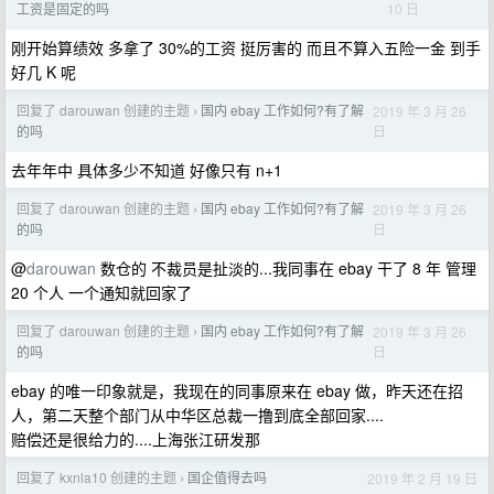
10 日
工资是固定的吗
刚开始算绩效 多拿了 30%的工资 挺厉害的 而且不算入五险一金 到手
好几 K 呢
回复了 darouwan 创建的主题
国内 ebay 工作如何?有了解
2019 年 3 月 26
›
日
的吗
去年年中 具体多少不知道 好像只有 n+1
回复了 darouwan 创建的主题
国内 ebay 工作如何?有了解
2019 年 3 月 26
›
日
的吗
@
darouwan
数仓的 不裁员是扯淡的...我同事在 ebay 干了 8 年 管理
20 个人 一个通知就回家了
回复了 darouwan 创建的主题
国内 ebay 工作如何?有了解
2019 年 3 月 26
›
日
的吗
ebay 的唯一印象就是，我现在的同事原来在 ebay 做，昨天还在招
人，第二天整个部门从中华区总裁一撸到底全部回家....
赔偿还是很给力的....上海张江研发那
回复了 kxnla10 创建的主题
国企值得去吗
2019 年 2 月 19 日
›