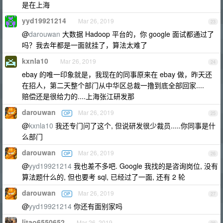
是在上海
yyd19921214
Mar 26, 2019
23
@
darouwan
大数据 Hadoop 平台的，你 google 面试都通过了
吗？我去年都是一面就挂了，算法太难了
kxnla10
Mar 26, 2019
24
ebay 的唯一印象就是，我现在的同事原来在 ebay 做，昨天还
在招人，第二天整个部门从中华区总裁一撸到底全部回家....
赔偿还是很给力的....上海张江研发那
darouwan
Mar 26, 2019
OP
25
@
kxnla10
我还专门问了这个, 但说研发很少裁员.....你同事是什
么部门
darouwan
Mar 26, 2019
OP
26
@
yyd19921214
我也差不多吧. Google 我找的是咨询岗位, 没有
算法题什么的, 但也要考 sql, 已经过了一面, 还有 2 轮
darouwan
Mar 26, 2019
OP
27
@
yyd19921214
你还有面别家吗
litao6550652
Mar 26, 2019