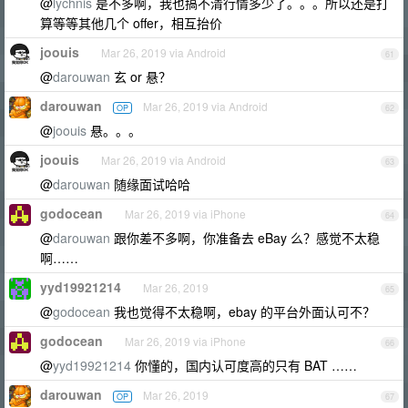
@
lychnis
是不多啊，我也搞不清行情多少了。。。所以还是打
算等等其他几个 offer，相互抬价
joouis
Mar 26, 2019 via Android
61
@
darouwan
玄 or 悬？
darouwan
Mar 26, 2019 via Android
OP
62
@
joouis
悬。。。
joouis
Mar 26, 2019 via Android
63
@
darouwan
随缘面试哈哈
godocean
Mar 26, 2019 via iPhone
64
@
darouwan
跟你差不多啊，你准备去 eBay 么？感觉不太稳
啊……
yyd19921214
Mar 26, 2019
65
@
godocean
我也觉得不太稳啊，ebay 的平台外面认可不？
godocean
Mar 26, 2019 via iPhone
66
@
yyd19921214
你懂的，国内认可度高的只有 BAT ……
darouwan
Mar 26, 2019
OP
67