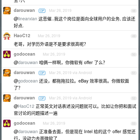
五 /六
darouwan
Mar 26, 2019
OP
48
@
linearxian
这悲催..我这个岗位是面向全球用户的业务, 应该还
好点.
HaoC12
Mar 26, 2019
49
老哥，对学历外语是不是要求很高呢？
godocean
Mar 26, 2019
50
@
darouwan
咱俩一样啊，你微软有 offer 了么？
darouwan
Mar 26, 2019 via Android
OP
51
@
godocean
还没，都拖拖拉拉。eBay 效率很高。你微软面
了？
darouwan
Mar 26, 2019 via Android
OP
52
@
HaoC12
正常英文对话表述没问题就可以。比如让你把和面试
官讨论的问题描述一遍
godocean
Mar 26, 2019
53
@
darouwan
正准备去面，但是现在 Intel 给的这个 offer 感觉还
行，没动力去面微软了