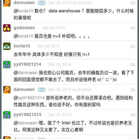
darouwan
Mar 26, 2019 via Android
OP
35
@
kxnla10
数仓？ data warehouse ？那能赔偿多少，什么时候
的事情呢
godocean
Mar 26, 2019
36
@
kxnla10
裁员也是 n+3 补偿吧。。。。
kxnla10
Mar 26, 2019
37
去年年中 具体多少不知道 好像只有 n+1
yyd19921214
Mar 26, 2019
38
@
darouwan
我也担心公司裁员，去年的确裁员过一波，看了下
面的回复感觉都不敢去了，而且听说很养老 o(╯□╰)o
darouwan
Mar 26, 2019 via Android
OP
39
@
yyd19921214
是听说养老的，但平台还算凑合吧。遇到结构
性裁员这种东西，谁也说不好。你有面别家吗
yyd19921214
Mar 26, 2019
40
@
darouwan
嗯，面了个 Intel 也过了，不过听说也是巨养老无
比，阿里这种又太累了。实在心累啊