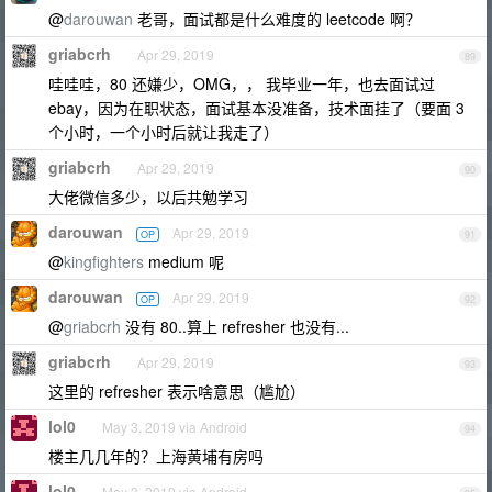
@
darouwan
老哥，面试都是什么难度的 leetcode 啊？
griabcrh
Apr 29, 2019
89
哇哇哇，80 还嫌少，OMG，， 我毕业一年，也去面试过
ebay，因为在职状态，面试基本没准备，技术面挂了（要面 3
个小时，一个小时后就让我走了）
griabcrh
Apr 29, 2019
90
大佬微信多少，以后共勉学习
darouwan
Apr 29, 2019
OP
91
@
kingfighters
medium 呢
darouwan
Apr 29, 2019
OP
92
@
griabcrh
没有 80..算上 refresher 也没有...
griabcrh
Apr 29, 2019
93
这里的 refresher 表示啥意思（尴尬）
lol0
May 3, 2019 via Android
94
楼主几几年的？上海黄埔有房吗
lol0
May 3, 2019 via Android