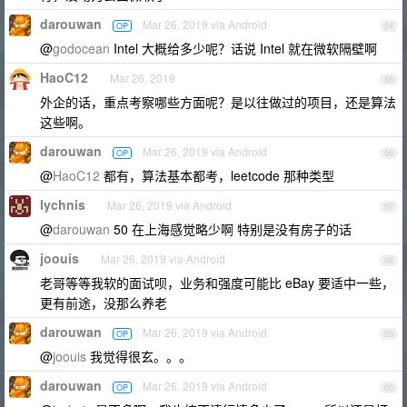
darouwan
Mar 26, 2019 via Android
OP
54
@
godocean
Intel 大概给多少呢？话说 Intel 就在微软隔壁啊
HaoC12
Mar 26, 2019
55
外企的话，重点考察哪些方面呢？是以往做过的项目，还是算法
这些啊。
darouwan
Mar 26, 2019 via Android
OP
56
@
HaoC12
都有，算法基本都考，leetcode 那种类型
lychnis
Mar 26, 2019 via Android
57
@
darouwan
50 在上海感觉略少啊 特别是没有房子的话
joouis
Mar 26, 2019 via Android
58
老哥等等我软的面试呗，业务和强度可能比 eBay 要适中一些，
更有前途，没那么养老
darouwan
Mar 26, 2019 via Android
OP
59
@
joouis
我觉得很玄。。。
darouwan
Mar 26, 2019 via Android
OP
60