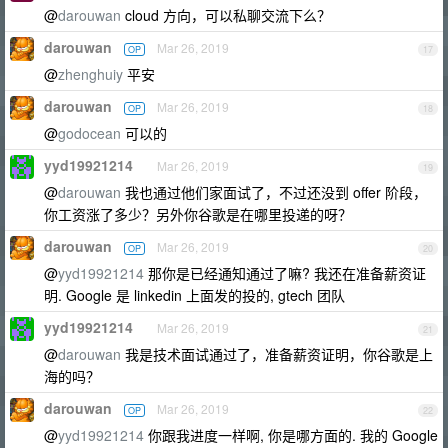
@
darouwan
cloud 方向，可以私聊交流下么？
darouwan
Mar 26, 2019
OP
17
@
zhenghuiy
平安
darouwan
Mar 26, 2019
OP
18
@
godocean
可以的
yyd19921214
Mar 26, 2019
19
@
darouwan
我也通过他们家面试了，不过还没到 offer 阶段，
你工资涨了多少？另外你谷歌是在哪里投递的呀？
darouwan
Mar 26, 2019
OP
20
@
yyd19921214
那你是已经通知通过了嘛? 我还在准备薪资证
明. Google 是 linkedin 上面发的投的, gtech 团队
yyd19921214
Mar 26, 2019
21
@
darouwan
我是技术面试通过了，准备薪资证明，你谷歌是上
海的吗？
darouwan
Mar 26, 2019
OP
22
@
yyd19921214
你跟我进度一样啊, 你是哪方面的. 我的 Google