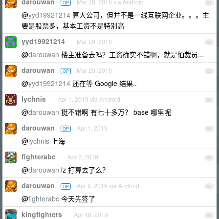
darouwan
Mar 28, 2019 via Android
OP
81
@
yyd19921214
算大公司，但并不是一线互联网企业。。。主
要是股票多，基本工资不是特别高
yyd19921214
Mar 29, 2019
82
@
darouwan
楼主准备去吗？工资确实不错啊，就是怕裁员...
darouwan
Mar 29, 2019
OP
83
@
yyd19921214
还在等 Google 结果..
lychnis
Apr 1, 2019 via Android
84
@
darouwan
挺不错啊 有七十多万？ base 哪里呢
darouwan
Apr 1, 2019
OP
85
@
lychnis
上海
fighterabc
Apr 2, 2019
86
@
darouwan
lz 打算去了么？
darouwan
Apr 9, 2019 via Android
OP
87
@
fighterabc
今天先签了
kingfighters
Apr 18, 2019
88