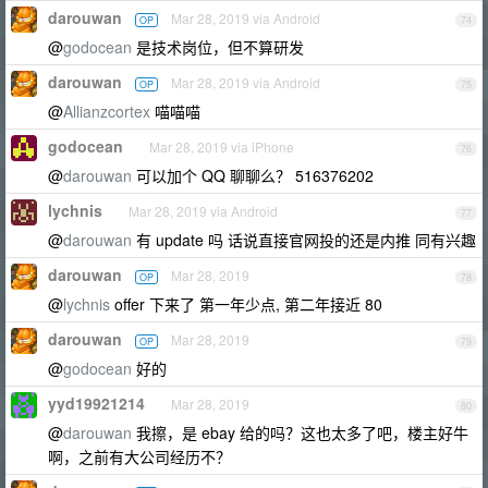
darouwan
Mar 28, 2019 via Android
OP
74
@
godocean
是技术岗位，但不算研发
darouwan
Mar 28, 2019 via Android
OP
75
@
Allianzcortex
喵喵喵
godocean
Mar 28, 2019 via iPhone
76
@
darouwan
可以加个 QQ 聊聊么？ 516376202
lychnis
Mar 28, 2019 via Android
77
@
darouwan
有 update 吗 话说直接官网投的还是内推 同有兴趣
darouwan
Mar 28, 2019
OP
78
@
lychnis
offer 下来了 第一年少点, 第二年接近 80
darouwan
Mar 28, 2019
OP
79
@
godocean
好的
yyd19921214
Mar 28, 2019
80
@
darouwan
我擦，是 ebay 给的吗？这也太多了吧，楼主好牛
啊，之前有大公司经历不？