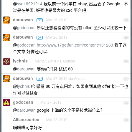
@
yyd19921214
我以前一个同学在 ebay, 然后去了 Google...不
过是在美国. 好歹也是最大的 c2c 平台吧
darouwan
Mar 26, 2019
OP
68
@
godocean
所以还想看看别的有没有 offer, 至少可以比较一下
darouwan
Mar 26, 2019
OP
69
@
godocean
http://www.17getfun.com/content/131263
看了这
个文章 好像还可以..
lychnis
Mar 27, 2019 via Android
70
@
darouwan
等你好消息 试试 80
darouwan
Mar 27, 2019 via Android
OP
71
@
lychnis
哈 感觉 80 万有点困难，如果拿到其他 offer 抬一下也
许可以试试看
godocean
Mar 27, 2019
72
@
darouwan
google 上海的这个不是技术岗位么？
Allianzcortex
Mar 28, 2019
73
喵喵喵同学好呀