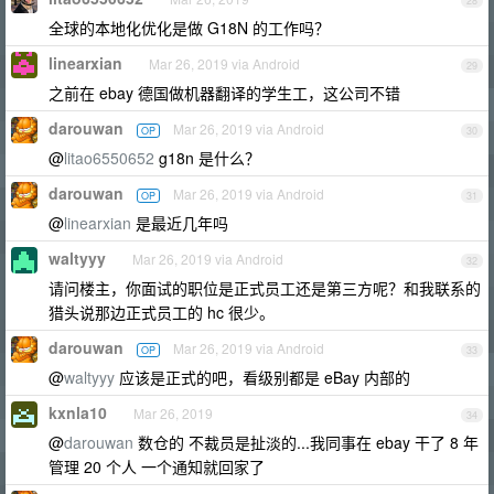
28
全球的本地化优化是做 G18N 的工作吗？
linearxian
Mar 26, 2019 via Android
29
之前在 ebay 德国做机器翻译的学生工，这公司不错
darouwan
Mar 26, 2019 via Android
OP
30
@
litao6550652
g18n 是什么？
darouwan
Mar 26, 2019 via Android
OP
31
@
linearxian
是最近几年吗
waltyyy
Mar 26, 2019 via Android
32
请问楼主，你面试的职位是正式员工还是第三方呢？和我联系的
猎头说那边正式员工的 hc 很少。
darouwan
Mar 26, 2019 via Android
OP
33
@
waltyyy
应该是正式的吧，看级别都是 eBay 内部的
kxnla10
Mar 26, 2019
34
@
darouwan
数仓的 不裁员是扯淡的...我同事在 ebay 干了 8 年
管理 20 个人 一个通知就回家了