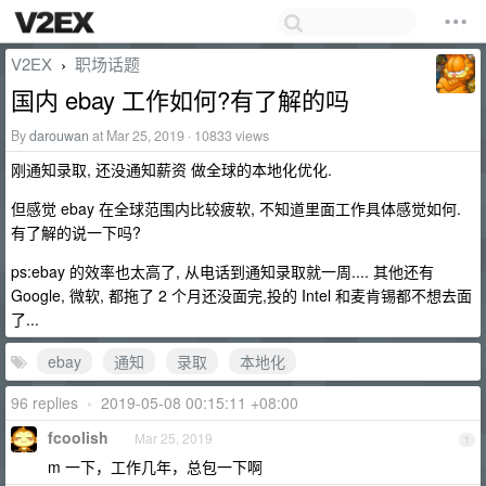
V2EX
职场话题
›
国内 ebay 工作如何?有了解的吗
By
darouwan
at Mar 25, 2019 · 10833 views
刚通知录取, 还没通知薪资 做全球的本地化优化.
但感觉 ebay 在全球范围内比较疲软, 不知道里面工作具体感觉如何.
有了解的说一下吗?
ps:ebay 的效率也太高了, 从电话到通知录取就一周.... 其他还有
Google, 微软, 都拖了 2 个月还没面完,投的 Intel 和麦肯锡都不想去面
了...
ebay
通知
录取
本地化
96 replies
•
2019-05-08 00:15:11 +08:00
fcoolish
Mar 25, 2019
1
m 一下，工作几年，总包一下啊