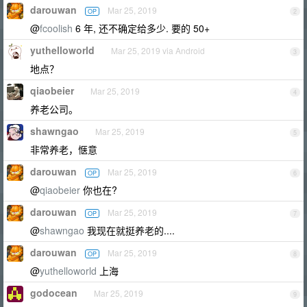
darouwan
Mar 25, 2019
OP
2
@
fcoolish
6 年, 还不确定给多少. 要的 50+
yuthelloworld
Mar 25, 2019 via Android
3
地点？
qiaobeier
Mar 25, 2019
4
养老公司。
shawngao
Mar 25, 2019
5
非常养老，惬意
darouwan
Mar 25, 2019
OP
6
@
qiaobeier
你也在?
darouwan
Mar 25, 2019
OP
7
@
shawngao
我现在就挺养老的....
darouwan
Mar 25, 2019
OP
8
@
yuthelloworld
上海
godocean
Mar 25, 2019
9