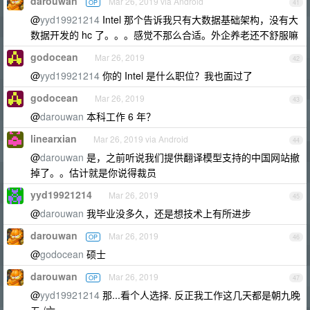
darouwan
Mar 26, 2019 via Android
OP
41
@
yyd19921214
Intel 那个告诉我只有大数据基础架构，没有大
数据开发的 hc 了。。。感觉不那么合适。外企养老还不舒服嘛
godocean
Mar 26, 2019
42
@
yyd19921214
你的 Intel 是什么职位？我也面过了
godocean
Mar 26, 2019
43
@
darouwan
本科工作 6 年？
linearxian
Mar 26, 2019 via Android
44
@
darouwan
是，之前听说我们提供翻译模型支持的中国网站撤
掉了。。估计就是你说得裁员
yyd19921214
Mar 26, 2019
45
@
darouwan
我毕业没多久，还是想技术上有所进步
darouwan
Mar 26, 2019
OP
46
@
godocean
硕士
darouwan
Mar 26, 2019
OP
47
@
yyd19921214
那...看个人选择. 反正我工作这几天都是朝九晚