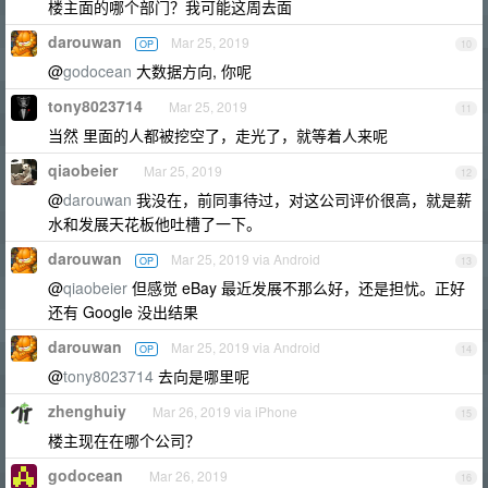
楼主面的哪个部门？我可能这周去面
darouwan
Mar 25, 2019
OP
10
@
godocean
大数据方向, 你呢
tony8023714
Mar 25, 2019
11
当然 里面的人都被挖空了，走光了，就等着人来呢
qiaobeier
Mar 25, 2019
12
@
darouwan
我没在，前同事待过，对这公司评价很高，就是薪
水和发展天花板他吐槽了一下。
darouwan
Mar 25, 2019 via Android
OP
13
@
qiaobeier
但感觉 eBay 最近发展不那么好，还是担忧。正好
还有 Google 没出结果
darouwan
Mar 25, 2019 via Android
OP
14
@
tony8023714
去向是哪里呢
zhenghuiy
Mar 26, 2019 via iPhone
15
楼主现在在哪个公司？
godocean
Mar 26, 2019
16