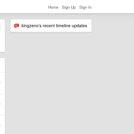
Home
Sign Up
Sign In
kingzeno's recent timeline updates