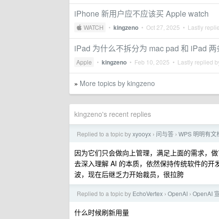
iPhone 新用户应不应该买 Apple watch
 WATCH
•
kingzeno
•
Oct 27, 2025
• Lastly repli
iPad 为什么不拆分为 mac pad 和 iPad
Apple
•
kingzeno
•
Feb 10, 2025
• Lastly replied 
More topics by kingzeno
»
kingzeno's recent replies
Replied to a topic by
xyooyx
问与答
WPS 明明有
›
›
因为它们只会做向上管理，满足上面的需求，做
去深入理解 AI 的本质，依然保持传统软件的开
波，现在后继乏力开始裁员，很拉胯
Replied to a topic by
EchoVertex
OpenAI
OpenAI 
›
›
什么时候刷新用量