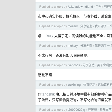
Replied to a topic by
Askeladdwindland
广州
有在
›
›
市中心确实舒服，好吃好玩，节奏舒缓，适合生
Replied to a topic by
mekery
分享创造
我开源了一个
›
›
@
mekery
太慢了吧，阅读器的功能也不全，没
Replied to a topic by
mekery
分享创造
我开源了一个
›
›
不太行啊，还没有加入 agent 吧
Replied to a topic by
ivencooli
分享创造
买了个利民副
›
›
感觉不错
Replied to a topic by
wuxinling
体育运动
运动饮料
›
›
@
tangzhik
魔爪把自然环境中最有效的提神产品
了法律，只写植物提取物，不写化合物浓度就不
Replied to a topic by
t20000622yy
程序员
专升本前端
›
›