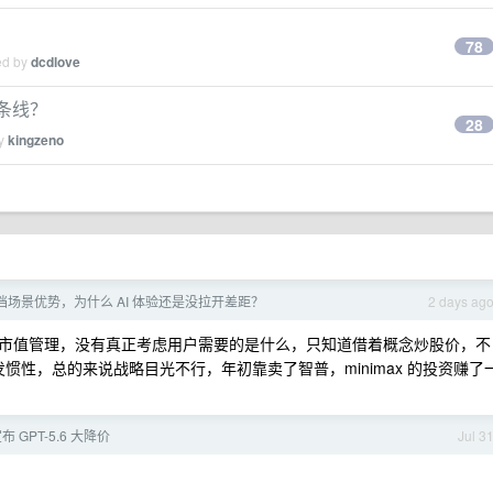
78
ed by
dcdlove
 两条线？
28
by
kingzeno
文档场景优势，为什么 AI 体验还是没拉开差距？
2 days ag
市值管理，没有真正考虑用户需要的是什么，只知道借着概念炒股价，不
发惯性，总的来说战略目光不行，年初靠卖了智普，minimax 的投资赚了
宣布 GPT-5.6 大降价
Jul 3