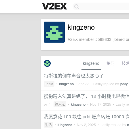
kingzeno
V2EX member #568633, joined on
kingzeno
提问
技
特斯拉的倒车声音也太恶心了
Tesla
•
kingzeno
•
Apr 22
• Lastly replied by
jonty
搜狗输入法真是绝了， 12 小时耗电是微信
1
输入法
•
kingzeno
•
Nov 17, 2025
• Lastly r
我愿意花 100 块往 pdd 账户转账 10000 
生活
•
kingzeno
•
Nov 2, 2025
• Lastly replied by
c