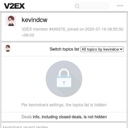
kevindcw
V2EX member #499376, joined on 2020-07-16 08:55:50
+08:00
Switch topics list
Per kevindcw's settings, the topics list is hidden
Deals
info, including closed deals, is not hidden
kevindcw's recent replies