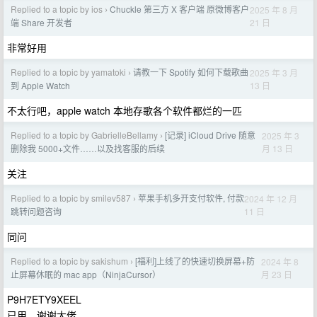
Replied to a topic by ios
Chuckle 第三方 X 客户端 原微博客户
2025 年 8 月
›
21 日
端 Share 开发者
非常好用
Replied to a topic by yamatoki
请教一下 Spotify 如何下载歌曲
2025 年 3 月
›
13 日
到 Apple Watch
不太行吧，apple watch 本地存歌各个软件都烂的一匹
Replied to a topic by GabrielleBellamy
[记录] iCloud Drive 随意
2025 年 3
›
月 13 日
删除我 5000+文件……以及找客服的后续
关注
Replied to a topic by smilev587
苹果手机多开支付软件, 付款
2024 年 12 月
›
11 日
跳转问题咨询
同问
Replied to a topic by sakishum
[福利]上线了的快速切换屏幕+防
2024 年 8
›
月 23 日
止屏幕休眠的 mac app（NinjaCursor）
P9H7ETY9XEEL
已用，谢谢大佬