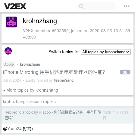
krohnzhang
V2EX member #502599, joined on 2020-08-06 10:51:59
+08:00
Switch topics list
Apple
•
krohnzhang
iPhone Mirroring 用手机还是电脑处理器的性能？
36
Jul 8, 2024 • Lastly replied by
TeemoYang
More topics by krohnzhang
»
krohnzhang's recent replies
Replied to a topic by iHaooo
你们能接受自己另一半有抑郁
2025 年 8 月 28
›
日
症吗？
@
Yuan24
好骂+1