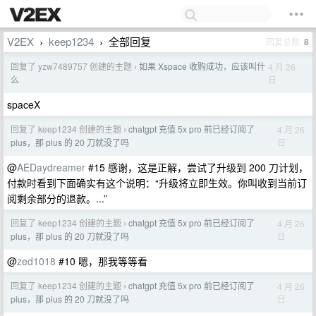
V2EX
keep1234
全部回复
回复总数
8
›
›
回复了 yzw7489757 创建的主题
如果 Xspace 收购成功，应该叫什
4 月 26
›
日
么
spaceX
回复了 keep1234 创建的主题
chatgpt 充值 5x pro 前已经订阅了
4 月 26
›
日
plus，那 plus 的 20 刀就没了吗
@
AEDaydreamer
#15 感谢，这是正解，尝试了升级到 200 刀计划，
付款时看到下面确实有这个说明：“升级将立即生效。你叫收到当前订
阅剩余部分的退款。...”
回复了 keep1234 创建的主题
chatgpt 充值 5x pro 前已经订阅了
4 月 26
›
日
plus，那 plus 的 20 刀就没了吗
@
zed1018
#10 嗯，那我等等看
回复了 keep1234 创建的主题
chatgpt 充值 5x pro 前已经订阅了
4 月 26
›
日
plus，那 plus 的 20 刀就没了吗