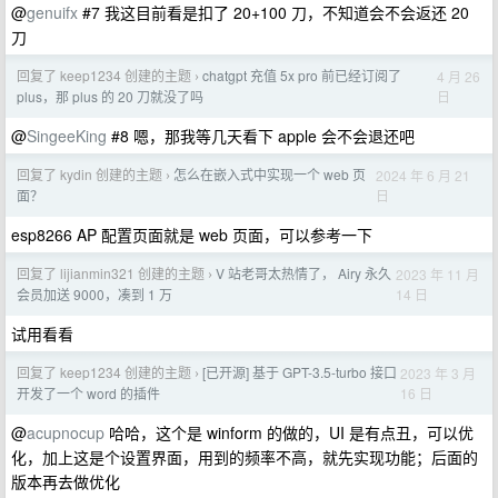
@
genuifx
#7 我这目前看是扣了 20+100 刀，不知道会不会返还 20
刀
回复了 keep1234 创建的主题
chatgpt 充值 5x pro 前已经订阅了
4 月 26
›
日
plus，那 plus 的 20 刀就没了吗
@
SingeeKing
#8 嗯，那我等几天看下 apple 会不会退还吧
回复了 kydin 创建的主题
怎么在嵌入式中实现一个 web 页
2024 年 6 月 21
›
日
面？
esp8266 AP 配置页面就是 web 页面，可以参考一下
回复了 lijianmin321 创建的主题
V 站老哥太热情了， Airy 永久
2023 年 11 月
›
14 日
会员加送 9000，凑到 1 万
试用看看
回复了 keep1234 创建的主题
[已开源] 基于 GPT-3.5-turbo 接口
2023 年 3 月
›
16 日
开发了一个 word 的插件
@
acupnocup
哈哈，这个是 winform 的做的，UI 是有点丑，可以优
化，加上这是个设置界面，用到的频率不高，就先实现功能；后面的
版本再去做优化