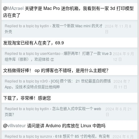
@
MAzrael
关键字是 Mac Pro 迷你机箱，我看到有一家 3d 打印模型
店在卖了
Replied to a topic by kydin
发现一个新款 Mac mini 的天才
2024 年 11 月 8
›
日
外壳
发现淘宝已经有人在卖了，69.9
Replied to a topic by userKamtao
爆肝两年！打磨了一款 Vue 3
2024 年 9 月
›
12 日
组件库（很新），欢迎体验 👏
文档做得好棒！ op 的博客也不错呀，是用什么主题呢？
Replied to a topic by n3r0
[iOS] 攒个钱： 21 世纪最直白的攒钱
2024 年 7
›
月 11 日
App，没技术没特点但是比他纯粹
下载了，非常棒！感谢您
Replied to a topic by kydin
怎么在嵌入式中实现一个 web
2024 年 6 月 21
›
日
页面？
@
villivateur
请问是讲 Arduino 的库放在 Linux 中跑吗
Replied to a topic by sunznx
618 想买个 85 寸的电视，有没有
2024 年 6 月
›