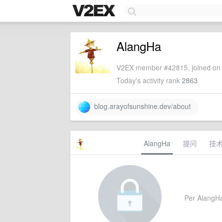
AlangHa
V2EX member #42815, joined on 
Today's activity rank
2863
blog.arayofsunshine.dev/about
AlangHa
提问
技
Per AlangHa's