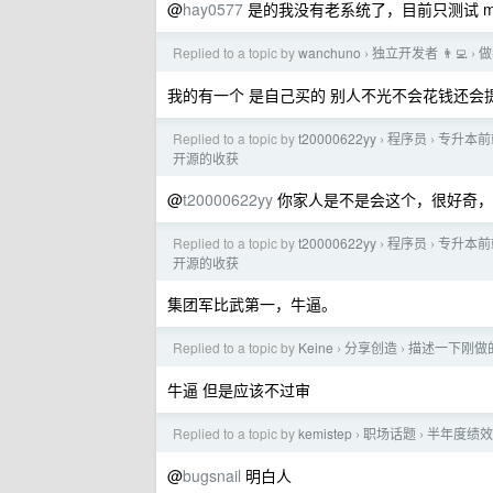
@
hay0577
是的我没有老系统了，目前只测试 ma
Replied to a topic by
wanchuno
独立开发者 👨‍💻
做
›
›
我的有一个 是自己买的 别人不光不会花钱还会
Replied to a topic by
t20000622yy
程序员
专升本前端
›
›
开源的收获
@
t20000622yy
你家人是不是会这个，很好奇，
Replied to a topic by
t20000622yy
程序员
专升本前端
›
›
开源的收获
集团军比武第一，牛逼。
Replied to a topic by
Keine
分享创造
描述一下刚做的
›
›
牛逼 但是应该不过审
Replied to a topic by
kemistep
职场话题
半年度绩效
›
›
@
bugsnail
明白人