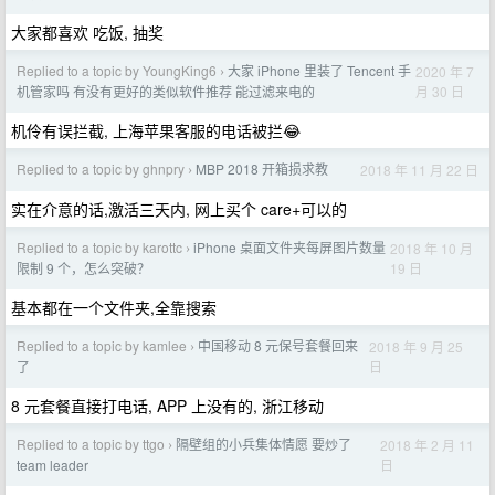
大家都喜欢 吃饭, 抽奖
Replied to a topic by YoungKing6
大家 iPhone 里装了 Tencent 手
2020 年 7
›
月 30 日
机管家吗 有没有更好的类似软件推荐 能过滤来电的
机伶有误拦截, 上海苹果客服的电话被拦😂
Replied to a topic by ghnpry
MBP 2018 开箱损求教
2018 年 11 月 22 日
›
实在介意的话,激活三天内, 网上买个 care+可以的
Replied to a topic by karottc
iPhone 桌面文件夹每屏图片数量
2018 年 10 月
›
19 日
限制 9 个，怎么突破？
基本都在一个文件夹,全靠搜索
Replied to a topic by kamlee
中国移动 8 元保号套餐回来
2018 年 9 月 25
›
日
了
8 元套餐直接打电话, APP 上没有的, 浙江移动
Replied to a topic by ttgo
隔壁组的小兵集体情愿 要炒了
2018 年 2 月 11
›
日
team leader