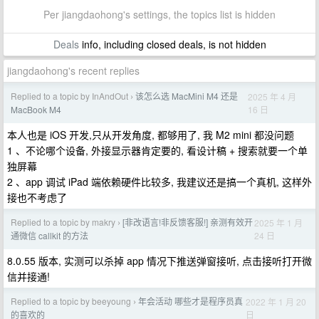
Per jiangdaohong's settings, the topics list is hidden
Deals
info, including closed deals, is not hidden
jiangdaohong's recent replies
Replied to a topic by InAndOut
该怎么选 MacMini M4 还是
2025 年 4 月
›
16 日
MacBook M4
本人也是 iOS 开发,只从开发角度, 都够用了, 我 M2 mini 都没问题
1 、不论哪个设备, 外接显示器肯定要的, 看设计稿 + 搜索就要一个单
独屏幕
2 、app 调试 iPad 端依赖硬件比较多, 我建议还是搞一个真机, 这样外
接也不考虑了
Replied to a topic by makry
[非改语言!非反馈客服!] 亲测有效开
2025 年 1 月
›
24 日
通微信 callkit 的方法
8.0.55 版本, 实测可以杀掉 app 情况下推送弹窗接听, 点击接听打开微
信并接通!
Replied to a topic by beeyoung
年会活动 哪些才是程序员真
2022 年 1 月 20
›
日
的喜欢的