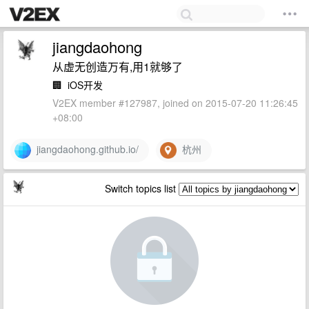
jiangdaohong
从虚无创造万有,用1就够了
🏢
iOS开发
V2EX member #127987, joined on 2015-07-20 11:26:45
+08:00
jiangdaohong.github.io/
杭州
Switch topics list