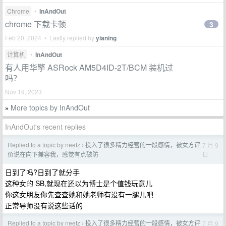
Chrome
•
InAndOut
chrome 下载卡顿
3
Feb 20, 2024 • Lastly replied by
yianing
计算机
•
InAndOut
有人用华擎 ASRock AM5D4ID-2T/BCM 装机过
吗？
Nov 19, 2023
More topics by InAndOut
»
InAndOut's recent replies
Replied to a topic by neetz
投入了很多精力经营的一段感情，被女方评
7 月 9
›
日
价说在向下兼容我，感觉有点破防
日到了吗?日到了就分手
这种女的 SB,就现在还以为博士是个值钱玩意儿
你这女朋友你先查查她和她老师有没有一腿儿吧
正常导师没有说这些话的
Replied to a topic by neetz
投入了很多精力经营的一段感情，被女方评
7 月 9
›