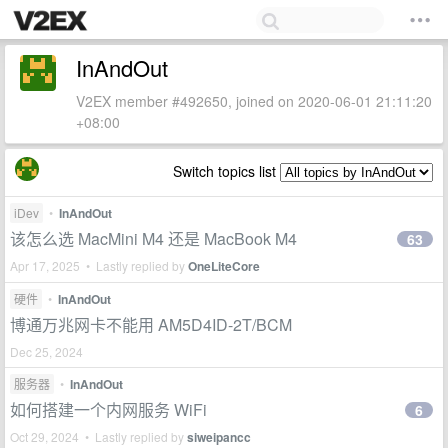
InAndOut
V2EX member #492650, joined on 2020-06-01 21:11:20
+08:00
Switch topics list
iDev
•
InAndOut
该怎么选 MacMini M4 还是 MacBook M4
63
Apr 17, 2025 • Lastly replied by
OneLiteCore
硬件
•
InAndOut
博通万兆网卡不能用 AM5D4ID-2T/BCM
Dec 25, 2024
服务器
•
InAndOut
如何搭建一个内网服务 WiFi
6
Oct 29, 2024 • Lastly replied by
siweipancc