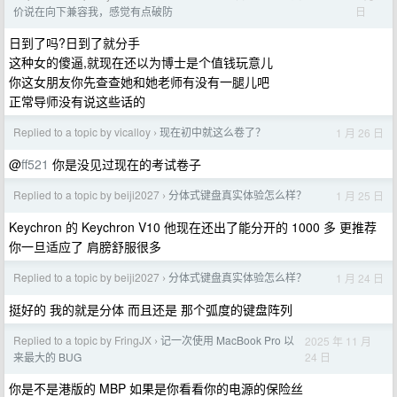
日
价说在向下兼容我，感觉有点破防
日到了吗?日到了就分手
这种女的傻逼,就现在还以为博士是个值钱玩意儿
你这女朋友你先查查她和她老师有没有一腿儿吧
正常导师没有说这些话的
Replied to a topic by vicalloy
现在初中就这么卷了？
1 月 26 日
›
@
ff521
你是没见过现在的考试卷子
Replied to a topic by beiji2027
分体式键盘真实体验怎么样？
1 月 25 日
›
Keychron 的 Keychron V10 他现在还出了能分开的 1000 多 更推荐
你一旦适应了 肩膀舒服很多
Replied to a topic by beiji2027
分体式键盘真实体验怎么样？
1 月 24 日
›
挺好的 我的就是分体 而且还是 那个弧度的键盘阵列
Replied to a topic by FringJX
记一次使用 MacBook Pro 以
2025 年 11 月
›
24 日
来最大的 BUG
你是不是港版的 MBP 如果是你看看你的电源的保险丝