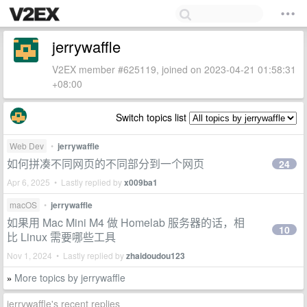
jerrywaffle
V2EX member #625119, joined on 2023-04-21 01:58:31
+08:00
Switch topics list
Web Dev
•
jerrywaffle
如何拼凑不同网页的不同部分到一个网页
24
Apr 6, 2025 • Lastly replied by
x009ba1
macOS
•
jerrywaffle
如果用 Mac Mini M4 做 Homelab 服务器的话，相
10
比 Linux 需要哪些工具
Nov 1, 2024 • Lastly replied by
zhaidoudou123
More topics by jerrywaffle
»
jerrywaffle's recent replies