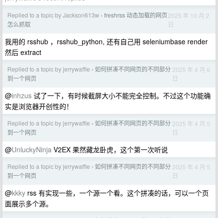
Replied to a topic by Jackson613w
freshrss 动态加载的网页
2025 年 10 月 2
›
日
怎么抓取
我用的 rsshub ，rsshub_python, 还有自己用 seleniumbase render
然后 extract
Replied to a topic by jerrywaffle
如何拼凑不同网页的不同部分
2025 年 4 月 6
›
日
到一个网页
@
inhzus
试了一下，有时候截屏大小不能完全控制。不过这个功能确
实是浏览器开创性的！
Replied to a topic by jerrywaffle
如何拼凑不同网页的不同部分
2025 年 4 月 5
›
日
到一个网页
@
UnluckyNinja
V2EX 果然藏龙卧虎，这个第一次听说
Replied to a topic by jerrywaffle
如何拼凑不同网页的不同部分
2025 年 4 月 5
›
日
到一个网页
@
kkky
rss 有实现一些，一个源一个看。这个拼凑的话，可以一个页
面展示多个源。