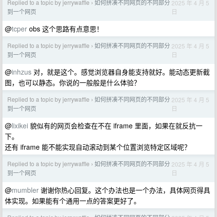
Replied to a topic by jerrywaffle
如何拼凑不同网页的不同部分
2025 年 4 月 5
›
日
到一个网页
@
tcper
obs 这个思路有点意思！
Replied to a topic by jerrywaffle
如何拼凑不同网页的不同部分
2025 年 4 月 5
›
日
到一个网页
@
inhzus
对，就是这个。感觉浏览器自身能支持就好。能动态更新截
图，也可以静态。你说的一般般是什么体验？
Replied to a topic by jerrywaffle
如何拼凑不同网页的不同部分
2025 年 4 月 5
›
日
到一个网页
@
lixikei
貌似有的网页会检查在不在 iframe 里面，如果在就反抗一
下。
还有 iframe 能不能实现自动滚动到某个位置浏览特定区域呢？
Replied to a topic by jerrywaffle
如何拼凑不同网页的不同部分
2025 年 4 月 5
›
日
到一个网页
@
mumbler
谢谢你热心回复。这个办法也是一个办法，具体网页得具
体实现。如果能有个通用一点的答案更好了。