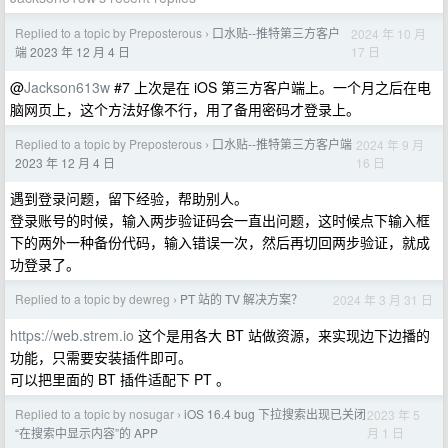
Replied to a topic by Preposterous
口水贴--推特第三方客户
2024 年 10 月
›
17 日
端 2023 年 12 月 4 日
@
Jackson613w
#7 上次是在 iOS 第三方客户端上。一个月之后在电
脑网页上，这个方法好像不行，用了备用密码才登录上。
Replied to a topic by Preposterous
口水贴--推特第三方客户端
2024 年 9 月
›
16 日
2023 年 12 月 4 日
遇到登录问题，留下经验，帮助别人。
登录账号的时候，输入两步验证码会一直出问题，这时候点下输入框
下的两外一种备份代码，输入错误一次，然后再切回两步验证，就成
功登录了。
Replied to a topic by dewreg
PT 站的 TV 解决方案？
2024 年 3 月 31 日
›
https://web.strem.io
这个是用各大 BT 站做资源，来实现边下边播的
功能，只需要安装插件即可。
可以把里面的 BT 插件适配下 PT 。
Replied to a topic by nosugar
iOS 16.4 bug 下拉搜索出现已关闭
2023 年 5
›
月 1 日
“在搜索中显示内容”的 APP