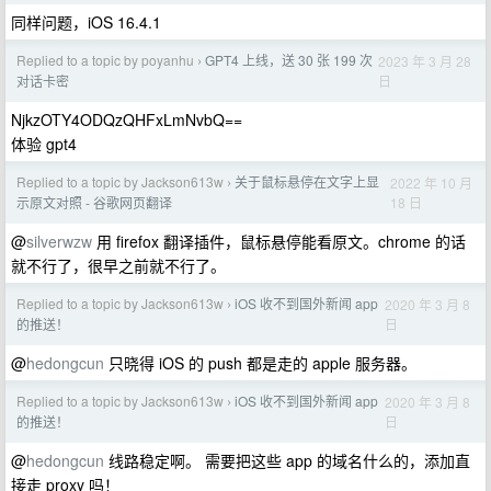
同样问题，iOS 16.4.1
Replied to a topic by poyanhu
GPT4 上线，送 30 张 199 次
2023 年 3 月 28
›
日
对话卡密
NjkzOTY4ODQzQHFxLmNvbQ==
体验 gpt4
Replied to a topic by Jackson613w
关于鼠标悬停在文字上显
2022 年 10 月
›
18 日
示原文对照 - 谷歌网页翻译
@
silverwzw
用 firefox 翻译插件，鼠标悬停能看原文。chrome 的话
就不行了，很早之前就不行了。
Replied to a topic by Jackson613w
iOS 收不到国外新闻 app
2020 年 3 月 8
›
日
的推送！
@
hedongcun
只晓得 iOS 的 push 都是走的 apple 服务器。
Replied to a topic by Jackson613w
iOS 收不到国外新闻 app
2020 年 3 月 8
›
日
的推送！
@
hedongcun
线路稳定啊。 需要把这些 app 的域名什么的，添加直
接走 proxy 吗！