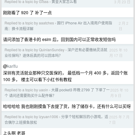
Replied to a topic by GTsss
黄金大家怎么看
3 月 23 日
›
刚刚看了 920 了 补了一点
Replied to a topic by aaatches
国行 iPhone Air 出入境用户使用指
2 月 2
›
日
南：换卡流程详解
请问添加了香港卡的 esim 后，回到国内可以正常收发短信吗
Replied to a topic by QuinlanSunday
深户还有必要缴纳灵活就
2025 年 10
›
月 17 日
业社保吗？退休后真的可以回本吗？
@
karlfu
深圳有灵活就业那种只交医保的， 最低档一个月 400 多，返回个账
100 多， 楼主可以看下小红书有教程
Replied to a topic by uaoin
大疆 pocket3 昨晚 2799 了 下单了一
2025 年 10
›
月 9 日
个 请问还需要购买什么配件嘛？
哈哈哈哈 我也刚刚摸鱼下去提了货，除了储存卡，还有什么可以买呀
Replied to a topic by lzyuan1006
分享个轻松解压的小游戏，适
2025 年 7 月
›
7 日
合偶尔上班摸鱼放松
上头啊 老哥