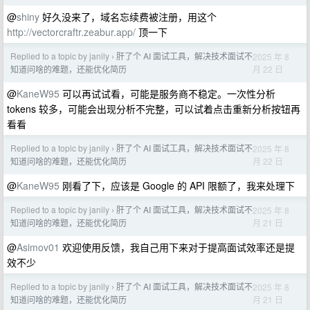
@
shiny
好久没来了，域名忘续费被注册，用这个
http://vectorcraftr.zeabur.app/
顶一下
Replied to a topic by janily
肝了个 AI 面试工具，解决技术面试不
2025 年 8
›
月 22 日
知道问啥的难题，还能优化简历
@
KaneW95
可以再试试看，可能是服务商不稳定。一次性分析
tokens 较多，可能会出现分析不完整，可以试着点击重新分析按钮再
看看
Replied to a topic by janily
肝了个 AI 面试工具，解决技术面试不
2025 年 8
›
月 22 日
知道问啥的难题，还能优化简历
@
KaneW95
刚看了下，应该是 Google 的 API 限额了，我来处理下
Replied to a topic by janily
肝了个 AI 面试工具，解决技术面试不
2025 年 8
›
月 21 日
知道问啥的难题，还能优化简历
@
Asimov01
欢迎使用反馈，我自己用下来对于提高面试效率还是提
效不少
Replied to a topic by janily
肝了个 AI 面试工具，解决技术面试不
2025 年 8
›
月 21 日
知道问啥的难题，还能优化简历