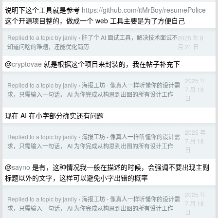
说明下这个工具就是参考
https://github.com/itMrBoy/resumePolice
这个开源项目整的，做成一个 web 工具主要是为了方便自己
Replied to a topic by janily
肝了个 AI 面试工具，解决技术面试不
2025 年 8
›
月 21 日
知道问啥的难题，还能优化简历
@
cryptovae
就是根据这个项目来封装的，我在帖子补充下
2025 年
Replied to a topic by janily
海报工坊 - 像真人一样听懂你的设计需
›
7 月 18
求，只需输入一句话， AI 为你完成从构思到出图的所有设计工作
日
现在 AI 在小字部分确实还有问题
2025 年
Replied to a topic by janily
海报工坊 - 像真人一样听懂你的设计需
›
7 月 18
求，只需输入一句话， AI 为你完成从构思到出图的所有设计工作
日
@
sayno
是有，这种情况我一般在描述的时候，会强调不要出现主副
标题以外的文字，这样可以避免小字出错的概率
2025 年
Replied to a topic by janily
海报工坊 - 像真人一样听懂你的设计需
›
7 月 18
求，只需输入一句话， AI 为你完成从构思到出图的所有设计工作
日