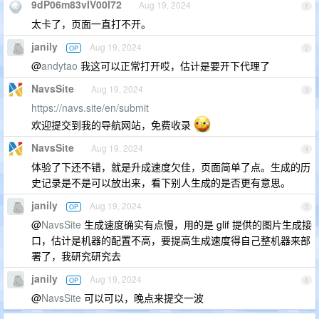
9dP06m83vIV00l72
Aug 19, 2024
1
太卡了，页面一直打不开。
janily
Aug 19, 2024
OP
2
@
andytao
我这可以正常打开哎，估计是要开下代理了
NavsSite
Aug 19, 2024
3
https://navs.site/en/submit
欢迎提交到我的导航网站，免费收录
NavsSite
Aug 19, 2024
4
体验了下还不错，就是升成速度欠佳，页面简单了点。生成的历
史记录是不是可以放出来，看下别人生成的是否更有意思。
janily
Aug 19, 2024
OP
5
@
NavsSite
生成速度确实有点慢，用的是 glif 提供的图片生成接
口，估计是机器的配置不高，要提高生成速度得自己整机器来部
署了，我研究研究去
janily
Aug 19, 2024
OP
6
@
NavsSite
可以可以，晚点来提交一波