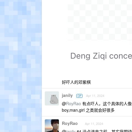
好吓人的邓紫棋
janily
Apr 11, 2024
OP
@
RoyRao
有点吓人，这个具体的人像
boy,man,girl 之类就会好很多
RoyRao
Apr 11, 2024
@
janily
#4 没点进来之前，其实我期