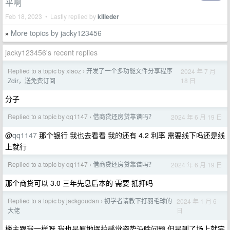
平啊
Feb 18, 2023 • Lastly replied by
killeder
More topics by jacky123456
»
jacky123456's recent replies
Replied to a topic by xiaoz
开发了一个多功能文件分享程序
2024 年 7 月
›
18 日
Zdir，送免费订阅
分子
Replied to a topic by qq1147
借商贷还房贷靠谱吗？
2024 年 6 月 19 日
›
@
qq1147
那个银行 我也去看看 我的还有 4.2 利率 需要线下吗还是线
上就行
Replied to a topic by qq1147
借商贷还房贷靠谱吗？
2024 年 6 月 19 日
›
那个商贷可以 3.0 三年先息后本的 需要 抵押吗
Replied to a topic by jackgoudan
初学者请教下打羽毛球的
2024 年 1 月 6
›
日
大佬
楼主跟我一样呀 我也是原地挥拍感觉姿势没啥问题 但是到了场上就完