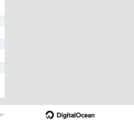
3
7
5
ge