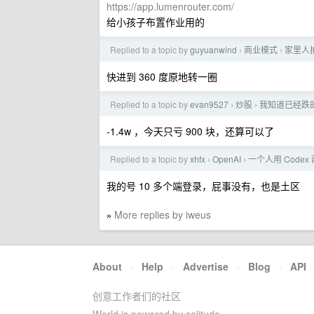
https://app.lumenrouter.com/
给小孩子布置作业用的
Replied to a topic by
guyuanwind
商业模式
家里人
›
›
快进到 360 度原地转一圈
Replied to a topic by
evan9527
炒股
我知道已经跌
›
›
-1.4w ，今天只亏 900 块，还算可以了
Replied to a topic by
xhfx
OpenAI
一个人用 Codex
›
›
我的号 10 多个端登录，屁事没有，也是土区
More replies by iweus
»
About
·
Help
·
Advertise
·
Blog
·
API
创意工作者们的社区