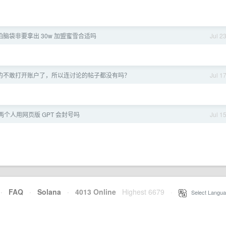
拍脑袋非要拿出 30w 加盟蜜雪合适吗
Jul 2
的不敢打开账户了，所以连讨论的帖子都没有吗？
Jul 1
 两个人用网页版 GPT 会封号吗
Jul 1
·
FAQ
·
Solana
·
4013 Online
Highest 6679
·
Select Langua