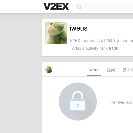
iweus
V2EX member #412940, joined on
Today's activity rank
6100
iweus
提问
技术
Per iweus's s