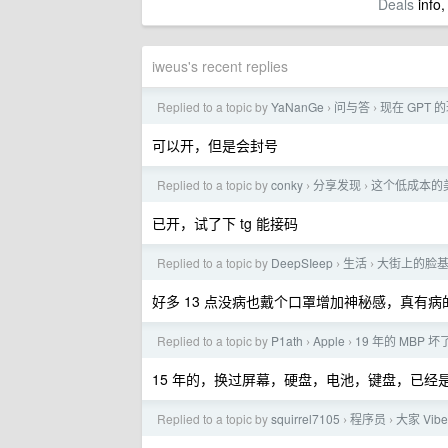
Deals
info,
iweus's recent replies
Replied to a topic by
YaNanGe
问与答
现在 GPT
›
›
可以开，但是会封号
Replied to a topic by
conky
分享发现
这个低成本的
›
›
已开，试了下 tg 能接码
Replied to a topic by
DeepSIeep
生活
大街上的脸
›
›
好多 13 点没病也戴个口罩增加神秘感，真有病
Replied to a topic by
P1ath
Apple
19 年的 MBP 坏
›
›
15 年的，换过屏幕，硬盘，电池，键盘，已经
Replied to a topic by
squirrel7105
程序员
大家 Vi
›
›