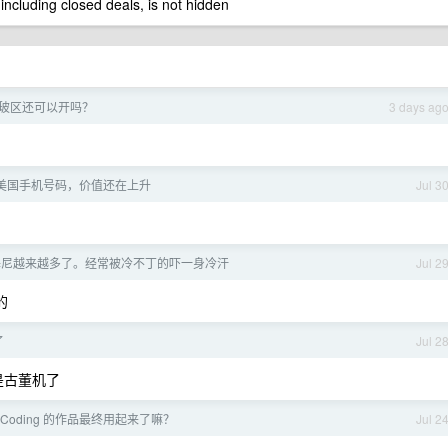
 including closed deals, is not hidden
 的玻区还可以开吗？
3 days ag
美国手机号码，价值还在上升
Jul 3
基尼越来越多了。经常被冷不丁的吓一身冷汗
Jul 2
的
了
Jul 2
是古董机了
beCoding 的作品最终用起来了嘛？
Jul 2