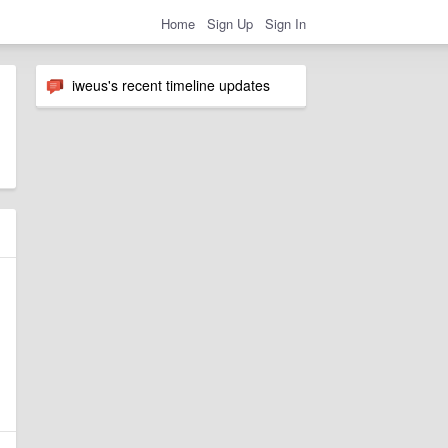
Home
Sign Up
Sign In
iweus's recent timeline updates