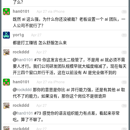
了么？
han0101
Apr 27 via iPhone
70
既然 ai 这么强，为什么你还没被裁？老板设置一个 ai 团队，一
人公司不就行了？
yor1g
Apr 27
71
都是打工赚钱 怎么舒服怎么来
rockddd
Apr 27
72
@
han0101
#70 你这发言也太二极管了，不是用 ai 就必须不需
要人才行。我们公司研发团队规模早就大幅度缩减了，现在每天
开三四个窗口并行干活，这在以前没有 AI 是完全做不到的
han0101
Apr 27 via iPhone
73
@
rockddd
那你的意思是你比 ai 并行能力强，还是有其他 ai 取
代不了的能力，如果没有，那你这个岗位不是很诡异
rockddd
Apr 27
74
@
han0101
#73 感觉你的语言组织能力有点差，看起来非常
吃。算了不聊了。
rockddd
Apr 27
75