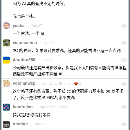
因为 AI 真的有搞不定的时候。
我也是全栈。
yesha
Apr 27
59
一半古法, 一半 ai
xiaomushen
Apr 27
60
2C 的界面，如果设计要求高，还真的只能古法非遗一点点调
doudou555
Apr 27
61
公司最终还是看产出和效率，但是我不太相信有人能纯古法编程
然后效率和产出能不输给 AI
voidmnwzp
Apr 27 via iPhone
2
62
这个帖子还有些古董，熟不知 cc 的代码能力基本和 p8 差不多
了，反正是比楼里 99%的水平要高
luanfujian
Apr 27 via iPhone
63
挂我是吧 你给我等着
onedge
Apr 27
64