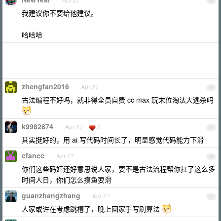
20
我建议你不要给他建议。
哈哈哈
zhengfan2016
Apr 27
21
古法编程不好吗，就非得全员自费 cc max 玩末位淘汰大逃杀吗
k9982874
Apr 27
3
22
其实挺好的，用 ai 写代码时间长了，明显感觉代码能力下滑
cfancc
Apr 27
23
你们这些码奸还好意思说人家，要不是古法流程帮你扛了这么多
时间人日，你们怎么摸鱼耍滑
guanzhangzhang
Apr 27
24
人家或许在考虑跳槽了，晚上回家手写刷算法