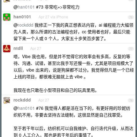
@
han0101
#73 非常吃=>非常吃力
han0101
Apr 27 via iPhone
76
@
rockddd
我修正一下我的真正想表达内容，ai 编程能力大幅领
先人类，那么所谓的古法编程也好，cc 使用者也好，最后只能
留下来一个人或 0 个人，大家五十步笑百步罢了。
ntdll
Apr 27
77
唔，Vibe 我也用，但是并不觉得它的效率会有多高，反复的等
待、沟通、试错，甚至比我手写还慢一些，尤其是项目规模大了
以后，vibe 出来的，说是狗屎都不过分。我觉得但凡是一个已经
上线的项目，都很难无脑就上去 vibe 。
我现在也只敢在小型项目和自己的玩具里用。
rockddd
Apr 27
78
@
han0101
#76 我觉得人都是活在当下的，有更好用的珍妮纺
织机不用，非要去坚持古法缝制，这很显然是自己找罪受。
至于若干年以后，纺织机可以自我维护、自行迭代升级，从而达
到 0 人工介入，那也是若干年后的事情了。