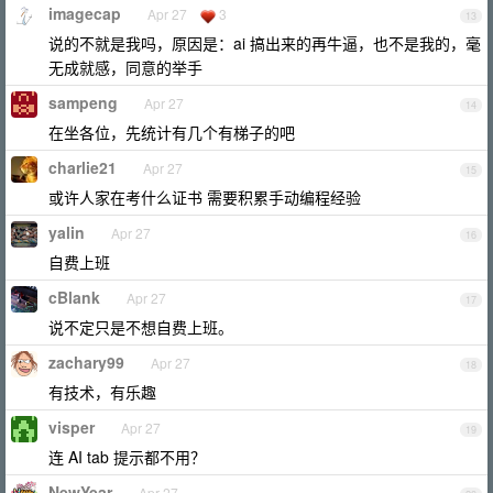
imagecap
Apr 27
3
13
说的不就是我吗，原因是：ai 搞出来的再牛逼，也不是我的，毫
无成就感，同意的举手
sampeng
Apr 27
14
在坐各位，先统计有几个有梯子的吧
charlie21
Apr 27
15
或许人家在考什么证书 需要积累手动编程经验
yalin
Apr 27
16
自费上班
cBlank
Apr 27
17
说不定只是不想自费上班。
zachary99
Apr 27
18
有技术，有乐趣
visper
Apr 27
19
连 AI tab 提示都不用？
NewYear
Apr 27