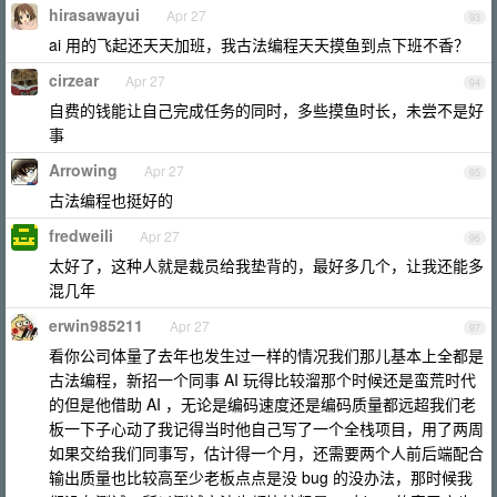
hirasawayui
Apr 27
93
ai 用的飞起还天天加班，我古法编程天天摸鱼到点下班不香？
cirzear
Apr 27
94
自费的钱能让自己完成任务的同时，多些摸鱼时长，未尝不是好
事
Arrowing
Apr 27
95
古法编程也挺好的
fredweili
Apr 27
96
太好了，这种人就是裁员给我垫背的，最好多几个，让我还能多
混几年
erwin985211
Apr 27
97
看你公司体量了去年也发生过一样的情况我们那儿基本上全都是
古法编程，新招一个同事 AI 玩得比较溜那个时候还是蛮荒时代
的但是他借助 AI ，无论是编码速度还是编码质量都远超我们老
板一下子心动了我记得当时他自己写了一个全栈项目，用了两周
如果交给我们同事写，估计得一个月，还需要两个人前后端配合
输出质量也比较高至少老板点点是没 bug 的没办法，那时候我