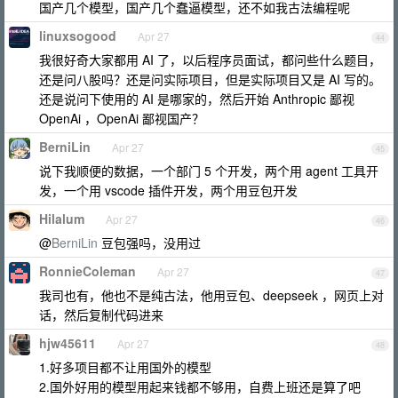
国产几个模型，国产几个蠢逼模型，还不如我古法编程呢
linuxsogood
Apr 27
44
我很好奇大家都用 AI 了，以后程序员面试，都问些什么题目，
还是问八股吗？还是问实际项目，但是实际项目又是 AI 写的。
还是说问下使用的 AI 是哪家的，然后开始 Anthropic 鄙视
OpenAi ，OpenAi 鄙视国产？
BerniLin
Apr 27
45
说下我顺便的数据，一个部门 5 个开发，两个用 agent 工具开
发，一个用 vscode 插件开发，两个用豆包开发
Hilalum
Apr 27
46
@
BerniLin
豆包强吗，没用过
RonnieColeman
Apr 27
47
我司也有，他也不是纯古法，他用豆包、deepseek ，网页上对
话，然后复制代码进来
hjw45611
Apr 27
48
1.好多项目都不让用国外的模型
2.国外好用的模型用起来钱都不够用，自费上班还是算了吧