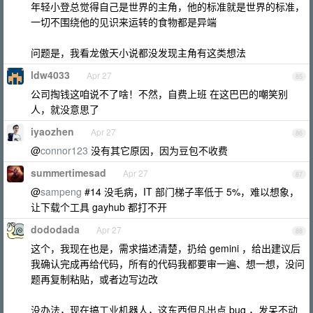
年轻小登总觉得自己是世界的主角，他的标准就是世界的标准，
一切不围绕他的见识来运转的食物都是异端
问题是，我看龙傲天小说都没发现主角有这类想法
ldw4033
Apr 27
85
公司掏钱这咱说不了啥！不然，自费上班 在这巴巴的嘲笑别
人，就没意思了
iyaozhen
Apr 27
86
@
connor123
没有其它原因，因为豆包不收费
summertimesad
Apr 27
87
@
sampeng
#14 没毛病，IT 部门梯子率低于 5%，难以想象，
让下载个工具 gayhub 都打不开
dododada
Apr 27
88
这个，我现在也是，需求描述清楚，扔给 gemini ，给出建议后
我确认完成再给代码，所有的代码我都要审一遍、想一想，没问
题再复制粘贴，或者边写边改
没办法，现在搞工业机器人，这东西但凡出点 bug ，发呆不动