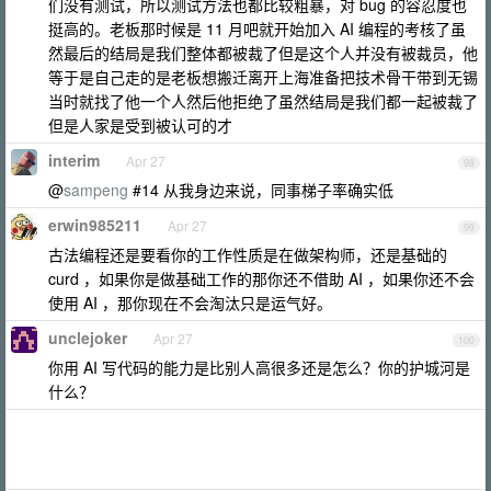
们没有测试，所以测试方法也都比较粗暴，对 bug 的容忍度也
挺高的。老板那时候是 11 月吧就开始加入 AI 编程的考核了虽
然最后的结局是我们整体都被裁了但是这个人并没有被裁员，他
等于是自己走的是老板想搬迁离开上海准备把技术骨干带到无锡
当时就找了他一个人然后他拒绝了虽然结局是我们都一起被裁了
但是人家是受到被认可的才
interim
Apr 27
98
@
sampeng
#14 从我身边来说，同事梯子率确实低
erwin985211
Apr 27
99
古法编程还是要看你的工作性质是在做架构师，还是基础的
curd ，如果你是做基础工作的那你还不借助 AI ，如果你还不会
使用 AI ，那你现在不会淘汰只是运气好。
unclejoker
Apr 27
100
你用 AI 写代码的能力是比别人高很多还是怎么？你的护城河是
什么？