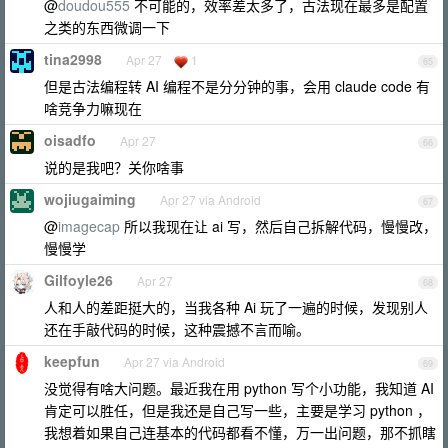
@
doudou555
不可能的，效率差太多了，古法现在最多是配置
之类的东西微调一下
tina2998
Apr 27
1
65
但是古法编程转 AI 编程不是分分钟的事，会用 claude code 有
啥竞争力嘛现在
oisadfo
Apr 27
66
说的是我吧？关你啥事
wojiugaiming
Apr 27 via Android
67
@
imagecap
所以我现在让 ai 写，然后自己拆解代码，慢慢改，
慢慢学
Gilfoyle26
Apr 27
68
人和人的差距挺大的，当我各种 Ai 玩了一遍的时候，发现别人
还在手敲代码的时候，这种震撼不言而喻。
keepfun
Apr 27 via Android
69
没觉得有啥大问题。最近我在用 python 写个小功能，我知道 AI
肯定可以胜任，但是我还是自己写一些，主要是学习 python ，
我想着如果自己连基本的代码都看不懂，万一出问题，那不抓瞎