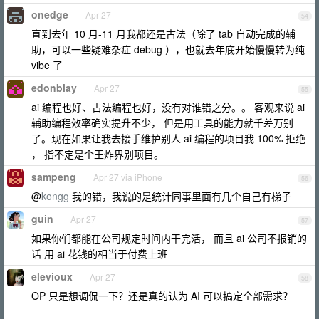
onedge
Apr 27
54
直到去年 10 月-11 月我都还是古法（除了 tab 自动完成的辅
助，可以一些疑难杂症 debug ），也就去年底开始慢慢转为纯
vibe 了
edonblay
Apr 27
55
ai 编程也好、古法编程也好，没有对谁错之分。。 客观来说 ai
辅助编程效率确实提升不少， 但是用工具的能力就千差万别
了。现在如果让我去接手维护别人 ai 编程的项目我 100% 拒绝
， 指不定是个王炸界别项目。
sampeng
Apr 27 via iPhone
56
@
kongg
我的错，我说的是统计同事里面有几个自己有梯子
guin
Apr 27
57
如果你们都能在公司规定时间内干完活， 而且 ai 公司不报销的
话 用 ai 花钱的相当于付费上班
elevioux
Apr 27
58
OP 只是想调侃一下？还是真的认为 AI 可以搞定全部需求？