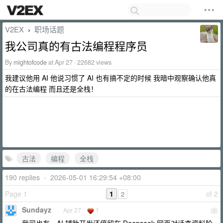
V2EX
职场话题
›
我公司真的有古法编程程序员
By
mightofcode
at Apr 27 · 22682 views
我建议他用 AI 他说习惯了 AI 也有搞不定的时候 我暗中观察确认他真
的在古法编程 而且还是全栈！
古法
编程
全栈
190 replies
•
2026-05-01 16:29:54 +08:00
Page 1
1
of 2
2
Sundayz
Apr 27
1
1