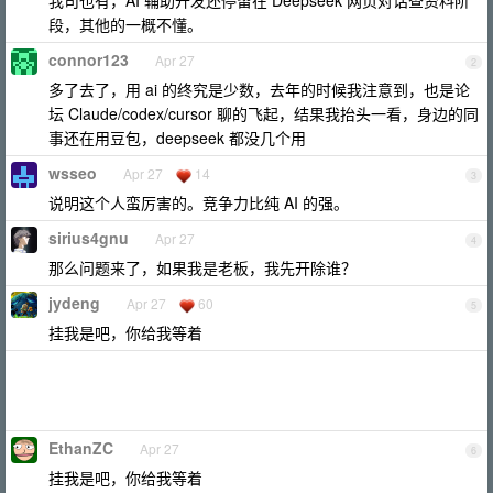
我司也有，AI 辅助开发还停留在 Deepseek 网页对话查资料阶
段，其他的一概不懂。
connor123
Apr 27
2
多了去了，用 ai 的终究是少数，去年的时候我注意到，也是论
坛 Claude/codex/cursor 聊的飞起，结果我抬头一看，身边的同
事还在用豆包，deepseek 都没几个用
wsseo
Apr 27
14
3
说明这个人蛮厉害的。竞争力比纯 AI 的强。
sirius4gnu
Apr 27
4
那么问题来了，如果我是老板，我先开除谁？
jydeng
Apr 27
60
5
挂我是吧，你给我等着
EthanZC
Apr 27
6
挂我是吧，你给我等着