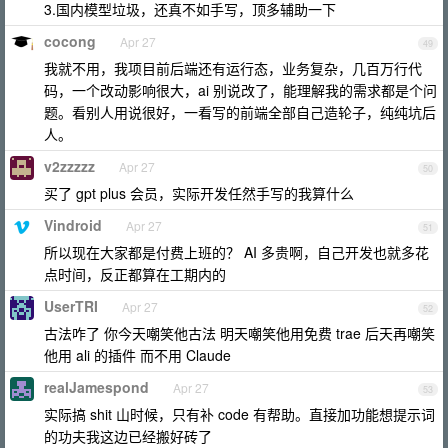
3.国内模型垃圾，还真不如手写，顶多辅助一下
cocong
Apr 27
49
我就不用，我项目前后端还有运行态，业务复杂，几百万行代
码，一个改动影响很大，ai 别说改了，能理解我的需求都是个问
题。看别人用说很好，一看写的前端全部自己造轮子，纯纯坑后
人。
v2zzzzz
Apr 27
50
买了 gpt plus 会员，实际开发任然手写的我算什么
Vindroid
Apr 27
51
所以现在大家都是付费上班的？ AI 多贵啊，自己开发也就多花
点时间，反正都算在工期内的
UserTRI
Apr 27
52
古法咋了 你今天嘲笑他古法 明天嘲笑他用免费 trae 后天再嘲笑
他用 ali 的插件 而不用 Claude
realJamespond
Apr 27
53
实际搞 shit 山时候，只有补 code 有帮助。直接加功能想提示词
的功夫我这边已经搬好砖了