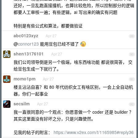
还好，一旦乱跑直接撞机，也算比较危险，所以控制部分的逻辑
都要人工审核一遍；有些逻辑，ai 写出来的确实有问题
特别是有些公式和算法，都要做验证
abc0123xyz
Apr 27
89
@
connor123
能用豆包已经不错了
shen13176101
Apr 27
90
我们公司领导倒是另一个极端，啥东西啥功能 都说很简答， 交
给豆包生成一下就行了。
momo1pm
Apr 27
91
楼主沾沾自喜？和 80 年代纺织女工有啥区别，一会上全自动机
器，你们一起事业
secsilm
Apr 27
92
我一直很同意的一个观点：你愿意做一个 coder 还是 builder ？
其实这里面没有好坏之分，只是兴趣使然。
见我的帖子的附言：
https://www.v2ex.com/t/1165985#reply36