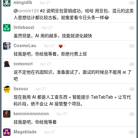
mingtdlb
Apr 27
25
@
connor123
#2 说明豆包营销成功，哈哈 用豆包、混元的这类
人思想估计都比较古板，就像爱看今日头条一样😂
littlebaozi
Apr 27
26
虽然但是，AI 用的越多，技能就退化越快
CosmoLau
Apr 27
1
27
挂我是吧，你给我等着，拒绝付费上班
tomonori
Apr 27
28
说不定他在巩固知识，准备面试了，面试的时候总不能用 ai 了
吧
lisxour
Apr 27
29
现在我用 AI 都是人工查东西 + 智能提示 TabTabTab + 让写代
码片段，绝不会让 AI 接管整个项目。
kennnnnnnnnnn
Apr 27
30
挂我是吧，你给我等着
Mageblade
Apr 27
31