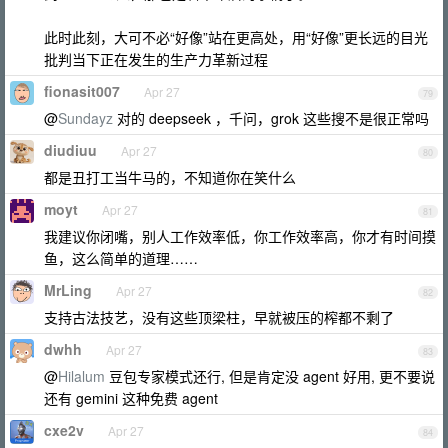
此时此刻，大可不必“好像”站在更高处，用“好像”更长远的目光
批判当下正在发生的生产力革新过程
fionasit007
Apr 27
79
@
Sundayz
对的 deepseek ，千问，grok 这些搜不是很正常吗
diudiuu
Apr 27
80
都是丑打工当牛马的，不知道你在笑什么
moyt
Apr 27
81
我建议你闭嘴，别人工作效率低，你工作效率高，你才有时间摸
鱼，这么简单的道理……
MrLing
Apr 27
82
支持古法技艺，没有这些顶梁柱，早就被压的榨都不剩了
dwhh
Apr 27
83
@
Hilalum
豆包专家模式还行, 但是肯定没 agent 好用, 更不要说
还有 gemini 这种免费 agent
cxe2v
Apr 27
84