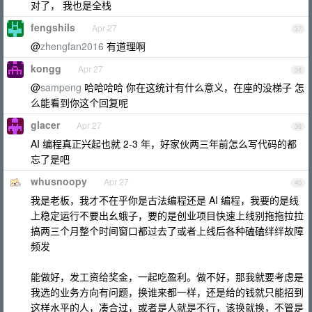
对了， 我也是全栈
fengshils
Apr 27
37
@
zhengfan2016
有道理啊
kongg
Apr 27
38
@
sampeng
哈哈哈哈 你在这统计有什么意义，在座的没梯子 怎
么能看到你这个回复呢
glacer
Apr 27
39
AI 编程真正兴起也就 2-3 年，好家伙两三年前怎么写代码的都
忘了是吧
whusnoopy
Apr 27
40
我是老板，我才不在乎你是古法编程还是 AI 编程，我要的是线
上稳定运行不要出幺蛾子，要的是创业项目快速上线别拖拖拉拉
搞两三个月整个时间窗口都过去了或者上线后各种磕磕绊绊故障
频发
能做好，发工资给奖金，一起吃盈利。做不好，那我就要考虑是
我选的业务方向有问题，换谁来都一样，还是给的钱就只能招到
这样水平的人，凑合过，或者是人就是不行，该换就换，不管是