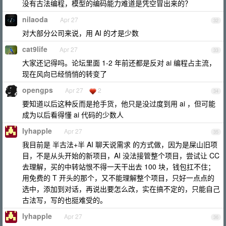
没有古法编程，模型的编码能力难道是凭空冒出来的？
nilaoda
Apr 27
32
对大部分公司来说，用 AI 的才是少数
cat9life
Apr 27
33
大家还记得吗。论坛里面 1-2 年前还都是反对 ai 编程占主流，
现在风向已经悄悄的转变了
opengps
Apr 27
2
34
要知道以后这种反而是抢手货，他只是没过度到用 ai ，但可能
成为以后看得懂 ai 代码的少数人
lyhapple
Apr 27
35
我目前是 半古法+半 AI 聊天说需求 的方式做，因为是屎山旧项
目，不是从头开始的新项目，AI 没法接管整个项目，尝试让 CC
去理解，买的中转站恨不得一天干出去 100 块，钱包扛不住；
用免费的 T 开头的那个，又不能理解整个项目，只好一点点的
选中，添加到对话，再说出要怎么改，实在搞不定的，只能自己
古法写，写的也挺难受的。
lyhapple
Apr 27
36