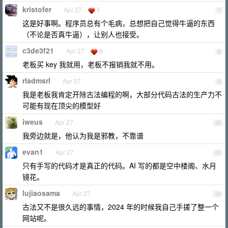
kristofer
Apr 27
5
7
这是好事啊。程序员总有个毛病，总想把自己觉得牛逼的东西
（不论是否真牛逼），让别人也接受。
c3de3f21
Apr 27
6
8
老板买 key 我就用，老板不报销我就不用。
rladmsrl
Apr 27
9
我是老板我肯定开除古法编程的啊，大部分代码古法的生产力不
可能有现在顶尖的模型好
iweus
Apr 27
10
我旁边就是，他认为我是邪教，不靠谱
evan1
Apr 27
11
只有手写的代码才是真正的代码。AI 写的都是空中楼阁、水月
镜花。
lujiaosama
Apr 27
12
古法又不是很久远的事情，2024 年的时候我自己手搓了整一个
网站呢。