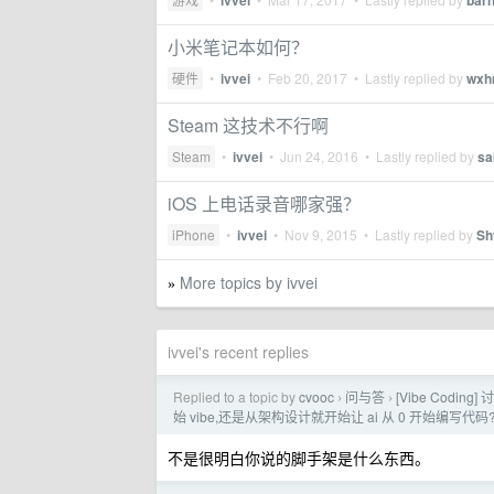
ivvei
bar
小米笔记本如何？
硬件
•
ivvei
•
Feb 20, 2017
• Lastly replied by
wxh
Steam 这技术不行啊
Steam
•
ivvei
•
Jun 24, 2016
• Lastly replied by
sa
iOS 上电话录音哪家强？
iPhone
•
ivvei
•
Nov 9, 2015
• Lastly replied by
Sh
More topics by ivvei
»
ivvei's recent replies
Replied to a topic by
cvooc
问与答
[Vibe Cod
›
›
始 vibe,还是从架构设计就开始让 ai 从 0 开始编写代码
不是很明白你说的脚手架是什么东西。