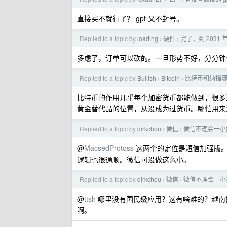
直接买不就行了？ gpt 又不封号。
Replied to a topic by
loading
硬件
完了，到 203
›
›
多虑了，订单可以砍的。一旦形势不好，分分钟
Replied to a topic by
Bullish
Bitcoin
比特币和纳指
›
›
比特币的作用几乎每个加密货币都能做到，很多
黄金替代品的位置，从没成为过货币。哪怕用来
Replied to a topic by
dirkchou
微信
微信不理会一小
›
›
@
MacsedProtoss
这两个的定位是短信加强版。
逻辑也很通顺。微信可没做这么小。
Replied to a topic by
dirkchou
微信
微信不理会一小
›
›
@
ttsh
哪里没有国民级应用？这有啥难的？越南把微信
啊。