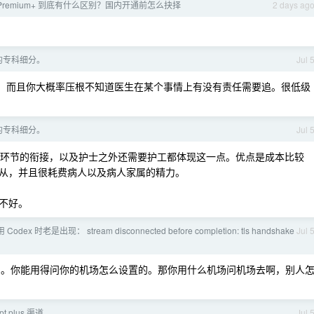
和 X Premium+ 到底有什么区别？国内开通前怎么抉择
2 days ag
的专科细分。
Jul 
的。而且你大概率压根不知道医生在某个事情上有没有责任需要追。很低级
的专科细分。
Jul 
一环节的衔接，以及护士之外还需要护工都体现这一点。优点是成本比较
从，并且很耗费病人以及病人家属的精力。
不好。
odex 时老是出现： stream disconnected before completion: tls handshake
Jul 
能用。你能用得问你的机场怎么设置的。那你用什么机场问机场去啊，别人
 plus 渠道
Jul 