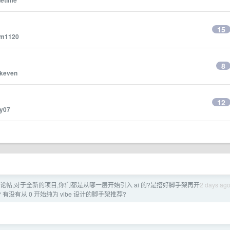
netime
15
m1120
8
keven
12
y07
ing] 讨论帖,对于全新的项目,你们都是从哪一层开始引入 ai 的?是搭好脚手架再开
2 days ag
? 有没有从 0 开始纯为 vibe 设计的脚手架推荐?