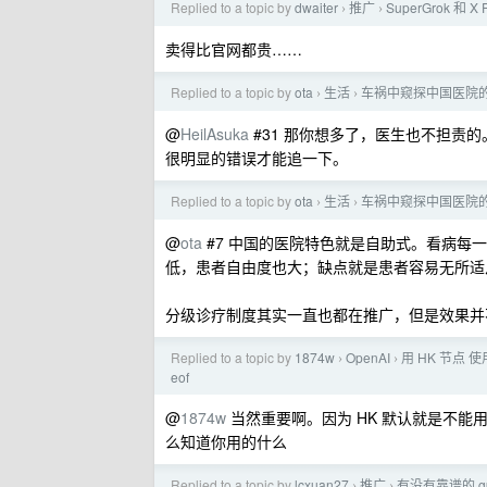
Replied to a topic by
dwaiter
推广
SuperGrok 
›
›
卖得比官网都贵……
Replied to a topic by
ota
生活
车祸中窥探中国医院
›
›
@
HeilAsuka
#31 那你想多了，医生也不担责
很明显的错误才能追一下。
Replied to a topic by
ota
生活
车祸中窥探中国医院
›
›
@
ota
#7 中国的医院特色就是自助式。看病每
低，患者自由度也大；缺点就是患者容易无所适
分级诊疗制度其实一直也都在推广，但是效果并
Replied to a topic by
1874w
OpenAI
用 HK 节点 使用 C
›
›
eof
@
1874w
当然重要啊。因为 HK 默认就是不
么知道你用的什么
Replied to a topic by
lcxuan27
推广
有没有靠谱的 gpt
›
›