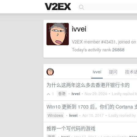
ivvei
V2EX member #43431, joined on 
Today's activity rank
26868
ivvei
提问
技术
为什么这两年这么多去香港开银行卡的
1
香港
•
ivvei
•
Nov 29, 2024
• Lastly replied 
Win10 更新到 1703 后，你们的 Cortan
Windows
•
ivvei
•
Apr 10, 2017
• Lastly replied by
推荐一个写代码的游戏
游戏
•
•
Mar 17, 2017
• Lastly replied by