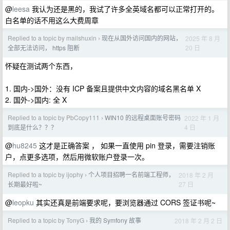
@
leesa
我认为还是黑的，我试了许多全英域名都可以正常打开的。
白名单的话不用这么大费周章
Replied to a topic by mailshuxin
现在从国外访问国内的网站，
2025 年 8 月
›
20 日
全部无法访问， https 阻断
怀疑在测试两个东西，
1. 国内->国外：没有 ICP 备案且提供中文内容的域名黑名单 X
2. 国外->国内: 全 X
Replied to a topic by PbCopy111
WIN10 的远程桌面账号密码
2022 年 1 月
›
4 日
到底是什么？？？
@
hu8245
这才是正确答案 ， 如果一直使用 pin 登录，需要注销账
户，点更多选项，然后用微软账户登录一次。
Replied to a topic by ijophy
个人项目招聘一名前端工程师，
2018 年 2 月
›
27 日
长期最好啦~
@
leopku
其实还真是前端要求呢，要浏览器通过 CORS 签证书呢~
Replied to a topic by TonyG
我的 Symfony 故事
2018 年 2 月 2 日
›