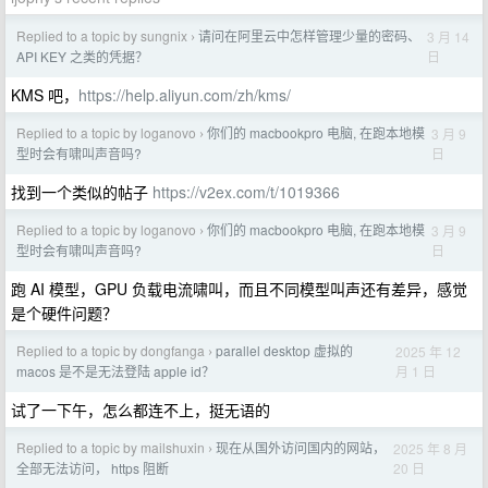
Replied to a topic by sungnix
请问在阿里云中怎样管理少量的密码、
3 月 14
›
日
API KEY 之类的凭据？
KMS 吧，
https://help.aliyun.com/zh/kms/
Replied to a topic by loganovo
你们的 macbookpro 电脑, 在跑本地模
3 月 9
›
日
型时会有啸叫声音吗?
找到一个类似的帖子
https://v2ex.com/t/1019366
Replied to a topic by loganovo
你们的 macbookpro 电脑, 在跑本地模
3 月 9
›
日
型时会有啸叫声音吗?
跑 AI 模型，GPU 负载电流啸叫，而且不同模型叫声还有差异，感觉
是个硬件问题？
Replied to a topic by dongfanga
parallel desktop 虚拟的
2025 年 12
›
月 1 日
macos 是不是无法登陆 apple id？
试了一下午，怎么都连不上，挺无语的
Replied to a topic by mailshuxin
现在从国外访问国内的网站，
2025 年 8 月
›
20 日
全部无法访问， https 阻断