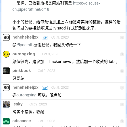
非常棒，已收到热榜类网站列表里
https://discuss-
cn.pipecraft.net/d/18
小小的建议：给每条信息加上 A 标签与实际的链接，这样的话
访问过的链接就能通过 :visited 样式识别出来了。
heheheheljxx
Oct 9, 2023
OP
4
@
Pipecraft
感谢建议，我回头修改一下
ourongxing
Oct 9, 2023
5
颜值很高，建议加上 hackernews ，然后加一个收藏的 tab 。
pinkbook
Oct 9, 2023
6
好网站
heheheheljxx
Oct 9, 2023
OP
7
@
ourongxing
可以，晚点加
jesky
Oct 9, 2023
8
确实不错噢，收藏
sdsaaeee
Oct 9, 2023
9