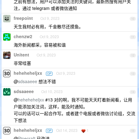
之前有想法，用户可以添加关注的关键词，最新热搜有用户关
注，通过 telegram 或者微信通知
freepoint
Oct 9, 2023
10
天生我材必有用，千金散尽还摸鱼。
chenzw2
Oct 9, 2023
11
海外新闻都采，容易被和谐
Unitent
Oct 9, 2023
12
非常哇塞
heheheheljxx
Oct 9, 2023
OP
13
@
sdsaaeee
想法不错
sdsaaeee
Oct 10, 2023
14
@
heheheheljxx
#13 对的啊，我不可能天天盯着新闻看，让用
户能添加关注词，这样，能及时通知。
可以的话可以一起合作写。或者建个电报或者微信讨论组，交流
下想法
heheheheljxx
Oct 14, 2023
1
OP
15
@
Pipecraft
已改进