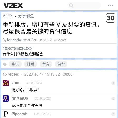
V2EX
分享创造
›
重新排版，增加有些 V 友想要的资讯，
尽量保留最关键的资讯信息
By
heheheheljxx
at Oct 8, 2023 · 2578 views
https://smzdk.top/
有什么其他建议欢迎留言
资讯
排版
留言
保留
15 replies
•
2023-10-14 15:13:32 +08:00
snm
Oct 9, 2023
1
挺好的，已收藏！
NnMmOo
Oct 9, 2023
2
wow 能出个教程吗
Pipecraft
Oct 9, 2023
3