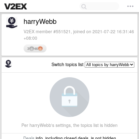
harryWebb
V2EX member #551521, joined on 2021-07-22 16:31:46
+08:00
3
46
Switch topics list
Per harryWebb's settings, the topics list is hidden
Deals
info, including closed deals, is not hidden