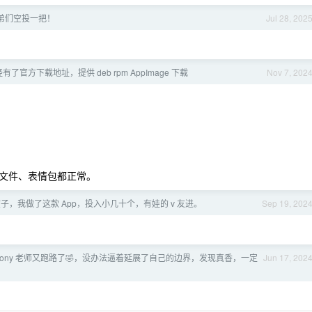
弟们空投一把！
Jul 28, 202
经有了官方下载地址，提供 deb rpm AppImage 下载
Nov 7, 202
文件、表情包都正常。
孩子，我做了这款 App，投入小几十个，有娃的 v 友进。
Sep 19, 202
 tony 老师又跑路了🤣，没办法逼着延展了自己的边界，发现真香，一定
Jun 17, 202