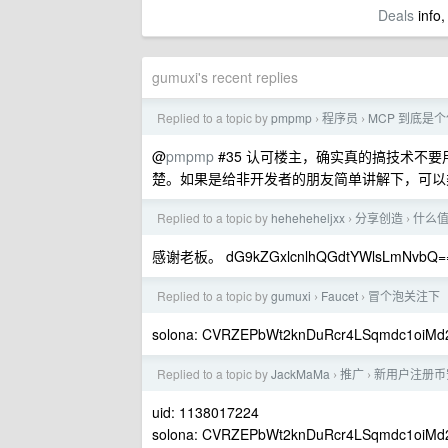
Deals
info,
gumuxi's recent replies
Replied to a topic by
pmpmp
程序员
MCP 到底是
›
›
@
pmpmp
#35 认可楼主，确实真的搞技术不
楚。如果是给非开发者的朋友简单讲解下，可以
Replied to a topic by
heheheheljxx
分享创造
什么
›
›
感谢老板。 dG9kZGxlcnlhQGdtYWlsLmNvbQ=
Replied to a topic by
gumuxi
Faucet
冒个泡关注下
›
›
solona: CVRZEPbWt2knDuRcr4LSqmdc1oi
Replied to a topic by
JackMaMa
推广
新用户注册币安
›
›
uid: 1138017224
solona: CVRZEPbWt2knDuRcr4LSqmdc1oi