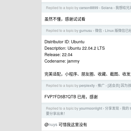
Replied to a topic by
carson8899
Solana
我想给兄
›
›
虽然不懂，感谢试试看
Replied to a topic by
gumusu
微信
Linux 版微信已
›
›
Distributor ID: Ubuntu
Description: Ubuntu 22.04.2 LTS
Release: 22.04
Codename: jammy
完美适配，小程序、朋友圈、收藏、截图、收发
Replied to a topic by
perplexity
推广
[送会员] 因为
›
›
FVP7FD5B7QTB 已用，感谢
Replied to a topic by
yourmoonlight
分享发现
我的
›
›
要分享出来！
@
nuys
可惜我这里没有