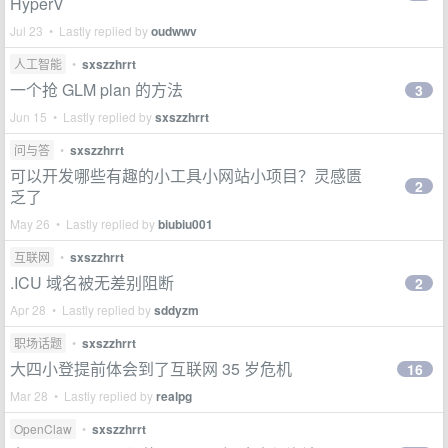
HyperV
Jul 23 • Lastly replied by
oudwwv
人工智能
•
sxszzhrrt
一个抢 GLM plan 的方法
3
Jun 15 • Lastly replied by
sxszzhrrt
问与答
•
sxszzhrrt
可以开发哪些有趣的小工具小网站小项目？灵感匮
2
乏了
May 26 • Lastly replied by
biubiu001
互联网
•
sxszzhrrt
.ICU 域名被无差别阻断
2
Apr 28 • Lastly replied by
sddyzm
职场话题
•
sxszzhrrt
大四小登提前体会到了互联网 35 岁危机
16
Mar 28 • Lastly replied by
realpg
OpenClaw
•
sxszzhrrt