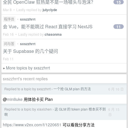
全民 OpenClaw 狂热是不是一场噱头与泡沫？
15
Mar 8 • Lastly replied by
julyclyde
程序员
•
sxszzhrrt
会 Vue，能不能跳过 React 直接学习 NextJS
11
Feb 16 • Lastly replied by
chasonma
问与答
•
sxszzhrrt
关于 Supabase 的几个疑问
Feb 11
More topics by sxszzhrrt
»
sxszzhrrt's recent replies
Replied to a topic by sxszzhrrt
一个抢 GLM plan 的方法
6 月 16 日
›
@
miniliuke
用体验卡买 Plan
Replied to a topic by xiaxichen
这 GLM 的 token plan 根本买不到
6 月 15
›
日
啊
https://www.v2ex.com/t/1220651
可以看我分享方法