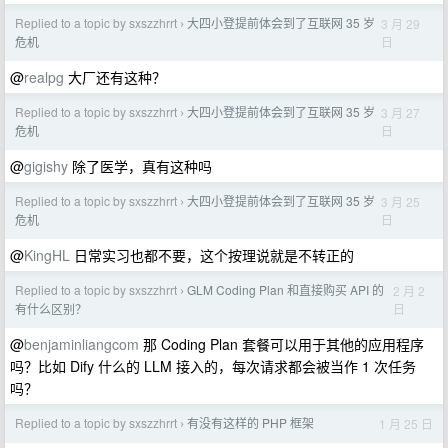
Replied to a topic by sxszzhrrt
大四小登提前体会到了互联网 35 岁
3 月 29
›
日
危机
@
realpg
大厂还有这种？
Replied to a topic by sxszzhrrt
大四小登提前体会到了互联网 35 岁
3 月 27
›
日
危机
@
gigishy
除了医学，真有这种吗
Replied to a topic by sxszzhrrt
大四小登提前体会到了互联网 35 岁
3 月 25
›
日
危机
@
KingHL
日常实习也都不要，这个按理说就是不转正的
Replied to a topic by sxszzhrrt
GLM Coding Plan 和直接购买 API 的
2 月 2
›
日
有什么区别？
@
benjaminliangcom
那 Coding Plan 套餐可以用于其他的应用程序
吗？比如 Dify 什么的 LLM 接入的，每次请求都会被当作 1 次任务
吗？
Replied to a topic by sxszzhrrt
有没有这样的 PHP 框架
1 月 25 日
›