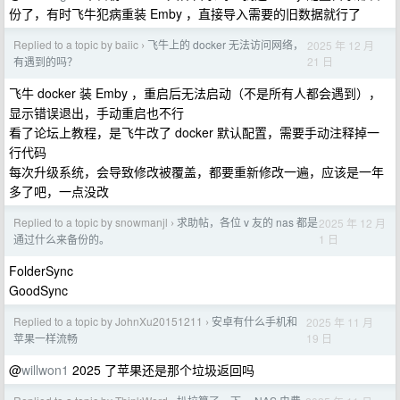
份了，有时飞牛犯病重装 Emby ，直接导入需要的旧数据就行了
Replied to a topic by baiic
飞牛上的 docker 无法访问网络，
2025 年 12 月
›
21 日
有遇到的吗？
飞牛 docker 装 Emby ，重启后无法启动（不是所有人都会遇到），
显示错误退出，手动重启也不行
看了论坛上教程，是飞牛改了 docker 默认配置，需要手动注释掉一
行代码
每次升级系统，会导致修改被覆盖，都要重新修改一遍，应该是一年
多了吧，一点没改
Replied to a topic by snowmanjl
求助帖，各位 v 友的 nas 都是
2025 年 12 月
›
1 日
通过什么来备份的。
FolderSync
GoodSync
Replied to a topic by JohnXu20151211
安卓有什么手机和
2025 年 11 月
›
19 日
苹果一样流畅
@
willwon1
2025 了苹果还是那个垃圾返回吗