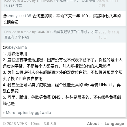
Replied to a topic by ThinkWord
扒拉算了一下， NAS 电费
2025 年 11 月
›
17 日
比 115 还贵
@
kennylzzz135
去淘宝买啊，平均下来一年 100 ，买那种七八年的
长期会员
Replied to a topic by C64NRD
给威联通装了飞牛系统，才算
2025 年 11 月
›
10 日
真正有了个 NAS
@
obeykarma
1. 威联通难用
2. 威联通有存储池加密，国产没有也不代表平替不了，你说的是个人
角度的平替，不是每个人都要有，别人能接受没有的人用就行
3. 为什么假设别人会有威联通之外的双盘位白裙，不如假设那两个都
卖了换个四盘位白裙吧
4. 我甚至还可以卖了威联通，组个性能更高的 diy 再装 UNraid ，再
洗白黑裙
5. 阿里、腾讯、谷歌等免费 DNS ，往往是最贵的，还有哪些免费邮
箱也是
More replies by gg4waitu
»
© 2026 V2EX · 10ms · 3.9.8.5
About
·
Language