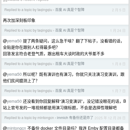
Replied to a topic by taqingqiu
百度 AI 真是个智障
2 月 5 日
›
再次加深刻板印象
Replied to a topic by taqingqiu
百度 AI 真是个智障
1 月 24 日
›
@
yema50
提了两条疑问，这么急干啥？翻了下帖子，没看错的话，
全贴是你在跟别人杠得最多吧？
回答发言符合老登气质，跟出租车大谈时政的大爷差不多
Replied to a topic by taqingqiu
百度 AI 真是个智障
1 月 8 日
›
@
yema50
所以呢？既有演训也有演习，你就只关注演习变演训，跟
他们民间臆测上了？
Replied to a topic by taqingqiu
百度 AI 真是个智障
1 月 7 日
›
@
yema50
还没看到你回复解释“演习变演训”，没记错没眼花的话，B
站上官号发的一堆视频都是用演习做标题，不会是选择性理解吧
Replied to a topic by mintongcn
immich 有备份还是炸了
2025 年 12 月 28 日
›
@
mintongcn
不备份 docker 文件目录吗？我连 Emby 配置目录都备