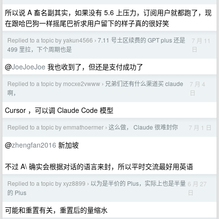
所以说 A 畜名副其实，如果没有 5.6 上压力，订阅用户就都跑了，现
在跟哈巴狗一样摇尾巴祈求用户留下的样子真的很好笑
Replied to a topic by yakun4566
7.11 号土区续费的 GPT plus 还是
7 月 11
›
日
499 里拉，下个周期也是
@
JoeJoeJoe
我也收到了，但还是支付成功了
Replied to a topic by mocxe2vwww
兄弟们还有什么渠道买 claude
7 月 4
›
日
啊，
Cursor ，可以调 Claude Code 模型
Replied to a topic by emmathoermer
这么做， Claude 很难封你
7 月 1 日
›
@
zhengfan2016
新加坡
不过 A\ 确实会根据对话的语言来封，所以平时交流最好用英语
Replied to a topic by xyz8899
以为是半价的 Plus，实际上也是半量
6 月 27
›
日
的 Plus
可能和重置有关，重置后的量缩水