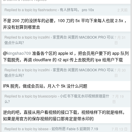
Replied to a topic by flashradonc
有人拼车吗， pro 10x
2 天前
›
不是 200 刀的没拼车的必要，100 刀的 5x 平均下来每人也就 2.5x ，
并没有划算到哪里去
Replied to a topic by inza9hi
家里两台 闲置的 MACBOOK PRO 可以
7 月 31
›
日
做点什么吗？
@
kingshao709
准备各个区的 apple id ，把会员用户要下的 app 队列
下载脱壳，再调 cloudflare 的 r2 api 传上去脱壳的 ipa 给用户下载
Replied to a topic by inza9hi
家里两台 闲置的 MACBOOK PRO 可以
7 月 30
›
日
做点什么吗？
IPA 脱壳，做成会员站，月入个 5k 没什么问题
Replied to a topic by bluescorpio
小红书下载无水印视频原理是什
7 月 19
›
日
么？
逆向的吧，直接从用户看视频的接口下载，视频啥样下的就是啥样。
如果是用官方的保存视频的接口那肯定是带水印的
Replied to a topic by isbase
如你所愿 Fable 5 延期到 7.19
7 月 13 日
›