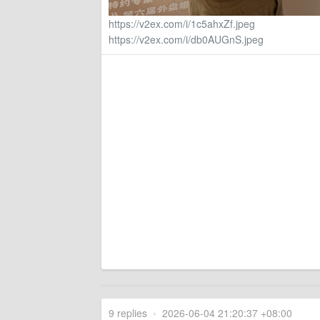
https://v2ex.com/i/1c5ahxZf.jpeg
https://v2ex.com/i/db0AUGnS.jpeg
9 replies
•
2026-06-04 21:20:37 +08:00