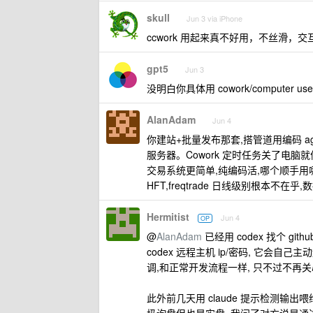
skull
Jun 3 via iPhone
ccwork 用起来真不好用，不丝滑，交互也
gpt5
Jun 3
没明白你具体用 cowork/compute
AlanAdam
Jun 4
你建站+批量发布那套,搭管道用编码 agent
服务器。Cowork 定时任务关了电脑
交易系统更简单,纯编码活,哪个顺手用哪个
HFT,freqtrade 日线级别根本不在
Hermitist
Jun 4
OP
@
AlanAdam
已经用 codex 找个 gith
codex 远程主机 ip/密码, 它会自己
调,和正常开发流程一样, 只不过不再关心
此外前几天用 claude 提示检测输出喂给