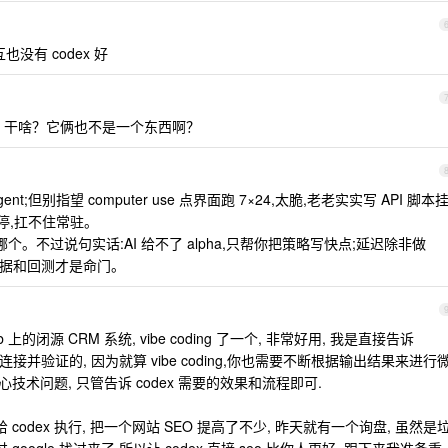
没有 codex 好
r use 干啥？它俩也不是一个东西啊？
;但别指望 computer use 点界面跑 7×24,太脆,老老实实写 API 脚本
就停,扛不住常驻。
。不过说句实话:AI 给不了 alpha,只帮你把策略写快点;延迟除非做
乎,数据和回测才是命门。
ub 上的闭源 CRM 系统, vibe coding 了一个, 非常好用, 我是直接告诉
主动连接并验证的, 因为就算 vibe coding,你也需要不断根据输出结果来进行
技术问题, 只管告诉 codex 需要的效果和流程即可.
 codex 执行, 把一个网站 SEO 提高了不少, 昨天就有一个询盘, 虽然是