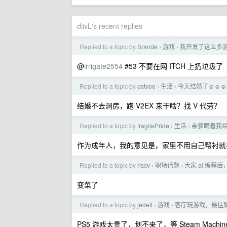
diivL's recent replies
Replied to a topic by
Srande
游戏
我开发了这么多
›
›
@
irrigate2554
#53 不要在网 ITCH 上扔垃圾了
Replied to a topic by
catvoo
生活
今天结婚了☺️☺️☺️
›
›
结婚不去洞房，跑 V2EX 来干啥？找 V 代劳？
Replied to a topic by
fragilePride
生活
亲爹瞒着我给
›
›
作为成年人，我的意见是，家里不用自己帮衬就
Replied to a topic by
riscv
职场话题
大家 ai 编程
›
›
变菜了
Replied to a topic by
jedeft
游戏
客厅玩游戏，最佳
›
›
PS5 游戏太贵了，划不来了，等 Steam Mach