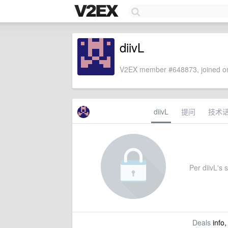
diivL
V2EX member #648873, joined on
diivL
提问
技术
Per diivL's s
Deals
info,