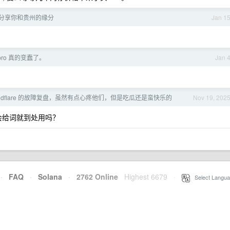
分享你和贵州的缘分
Jan 1
3pro 真的变蠢了。
Jan 
oudflare 的故障复盘，虽然有点心疼他们，但是吃瓜还是蛮快乐的
Nov 19, 202
会给词就到处用吗？
·
FAQ
·
Solana
·
2762 Online
Highest 6679
·
Select Langua