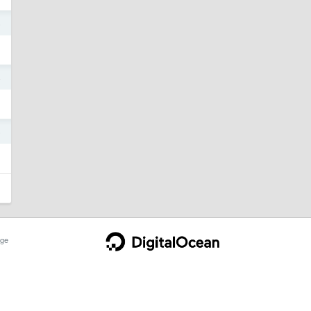
5
4
5
ge