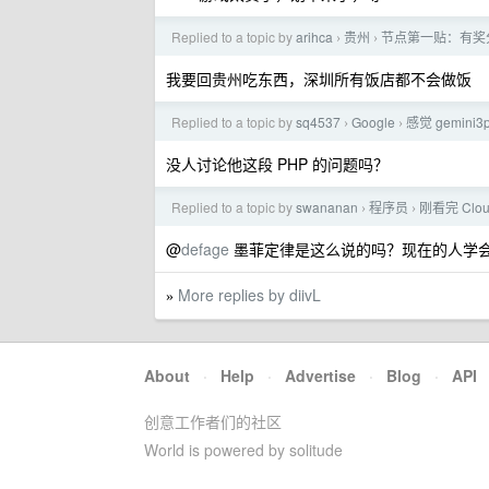
Replied to a topic by
arihca
贵州
节点第一贴：有奖
›
›
我要回贵州吃东西，深圳所有饭店都不会做饭
Replied to a topic by
sq4537
Google
感觉 gemini
›
›
没人讨论他这段 PHP 的问题吗？
Replied to a topic by
swananan
程序员
刚看完 Cl
›
›
@
defage
墨菲定律是这么说的吗？现在的人学
More replies by diivL
»
About
·
Help
·
Advertise
·
Blog
·
API
创意工作者们的社区
World is powered by solitude