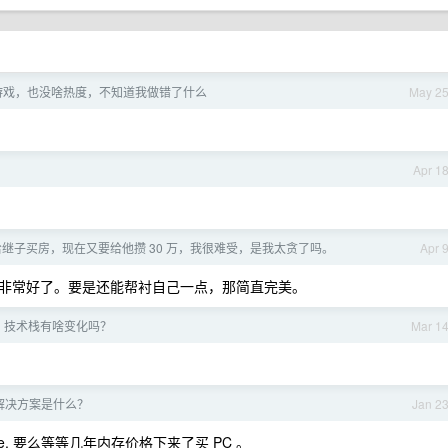
游戏，也没啥热度，不知道我做错了什么
May 2
Apr 1
继子买房，现在又要给他攒 30 万，我很难受，是我太贪了吗。
Apr 
非常好了。要是还能帮衬自己一点，那简直完美。
后，技术栈有啥变化吗？
Mar 1
解决方案是什么？
Jan 2
ine, 要么等等几年内存价格下来了买 PC 。