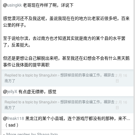
@
usingkk
老哥现在咋样了啊，详说下
感觉漠河还不及我这呢，虽说我现在在的地方比老家近很多吧，百来
公里的样子。
至于说哈尔滨，去过南方也才知道其实就是南方的某个县的水平罢
了，反差挺大。
但还是更想让自己解脱出来吧，甚至我还在幻想会不会有什么黑天鹅
事件让我体面的提早离职
Replied to a topic by ShangJixin
想辞掉目前的事业编工作，裸辞去
2 月 16
›
日
南方了
@
jellyX
有点虚无缥缈，感觉
Replied to a topic by ShangJixin
想辞掉目前的事业编工作，裸辞去
2 月 16
›
日
南方了
@
freak118
黑龙江的某个小县城，连个游戏厅都没有的那种，来不...
（ sad ）
More replies by ShangJixin
»