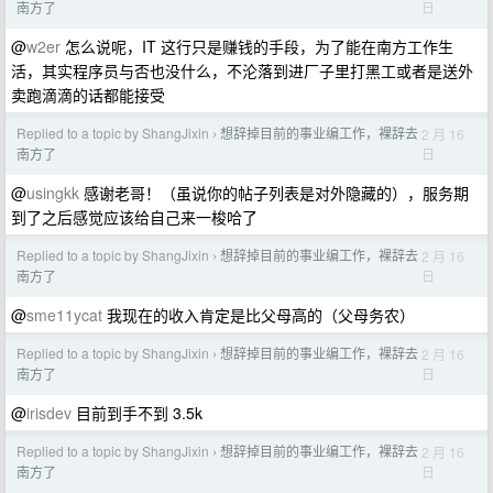
日
南方了
@
w2er
怎么说呢，IT 这行只是赚钱的手段，为了能在南方工作生
活，其实程序员与否也没什么，不沦落到进厂子里打黑工或者是送外
卖跑滴滴的话都能接受
Replied to a topic by ShangJixin
想辞掉目前的事业编工作，裸辞去
2 月 16
›
日
南方了
@
usingkk
感谢老哥！（虽说你的帖子列表是对外隐藏的），服务期
到了之后感觉应该给自己来一梭哈了
Replied to a topic by ShangJixin
想辞掉目前的事业编工作，裸辞去
2 月 16
›
日
南方了
@
sme11ycat
我现在的收入肯定是比父母高的（父母务农）
Replied to a topic by ShangJixin
想辞掉目前的事业编工作，裸辞去
2 月 16
›
日
南方了
@
irisdev
目前到手不到 3.5k
Replied to a topic by ShangJixin
想辞掉目前的事业编工作，裸辞去
2 月 16
›
日
南方了