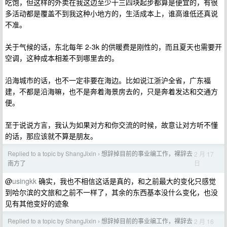
吃饱，但这样的外卖在我这边至少十三四块起步都算是便宜的，有很
多活动都是覆盖不到我这种小地方的，生活成本上，谁高谁低还真说
不准。
关于气候的话，东北每年 2-3k 的供暖费是刚性的，而且夏天也需要开
空调，这种成本相差不到哪里去的。
沿海城市的话，也不一定非要在海边。比如说江浙沪全省，广东福
建，不都是沿海嘛，也不是奔着海景房去的，只是奔着发达和交通方
便。
至于说说方言，我认为如果对方和你交流的时候，故意让对方听不懂
的话，那应该就不算是朋友。
Replied to a topic by ShangJixin
想辞掉目前的事业编工作，裸辞去
2 月 17
›
日
南方了
@
usingkk
确实，我也不相信这话是真的，和之前最大的变化只感觉
到哈尔滨的文旅和之前不一样了，其余的东西基本没什么变化，也没
见有其他变好的迹象
Replied to a topic by ShangJixin
想辞掉目前的事业编工作，裸辞去
2 月 16
›