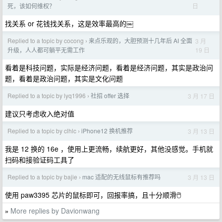
日
死，该如何维权？
找关系 or 花钱找关系，这是效率最高的￼
Replied to a topic by cocong
来点乐观的，大胆预测十几年后 AI 全面
3 月
›
19 日
升级，人人都可躺平无需工作
看着是科技问题，实际是经济问题，看着是经济问题，其实是政治问
题，看着是政治问题，其实是文化问题
Replied to a topic by lyq1996
社招 offer 选择
3 月 17 日
›
建议只考虑收入绝对值
Replied to a topic by clhlc
iPhone12 换机推荐
3 月 13 日
›
我是 12 换的 16e ，使用上更流畅，续航更好，其他没感觉。手机就
扫码和接验证码工具了
Replied to a topic by bajie
mac 适配的无线鼠标有推荐吗
3 月 13 日
›
使用 paw3395 芯片的鼠标即可，回报率搞，且十分顺滑🖱
More replies by Davionwang
»