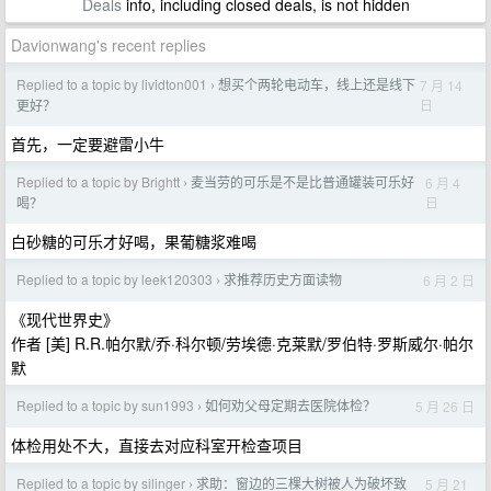
Deals
info, including closed deals, is not hidden
Davionwang's recent replies
Replied to a topic by lividton001
想买个两轮电动车，线上还是线下
7 月 14
›
日
更好？
首先，一定要避雷小牛
Replied to a topic by Brightt
麦当劳的可乐是不是比普通罐装可乐好
6 月 4
›
日
喝？
白砂糖的可乐才好喝，果葡糖浆难喝
Replied to a topic by leek120303
求推荐历史方面读物
6 月 2 日
›
《现代世界史》
作者 [美] R.R.帕尔默/乔·科尔顿/劳埃德·克莱默/罗伯特·罗斯威尔·帕尔
默
Replied to a topic by sun1993
如何劝父母定期去医院体检？
5 月 26 日
›
体检用处不大，直接去对应科室开检查项目
Replied to a topic by silinger
求助：窗边的三棵大树被人为破坏致
5 月 21
›