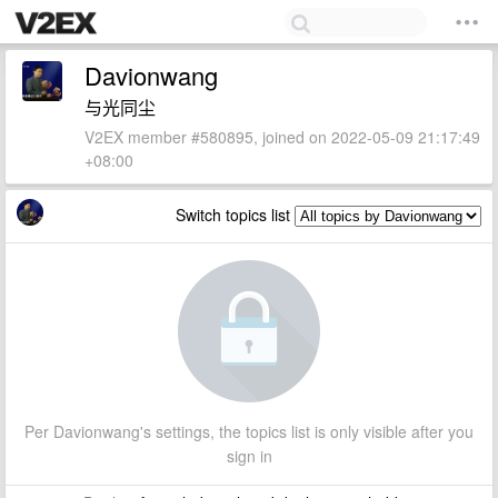
Davionwang
与光同尘
V2EX member #580895, joined on 2022-05-09 21:17:49
+08:00
Switch topics list
Per Davionwang's settings, the topics list is only visible after you
sign in