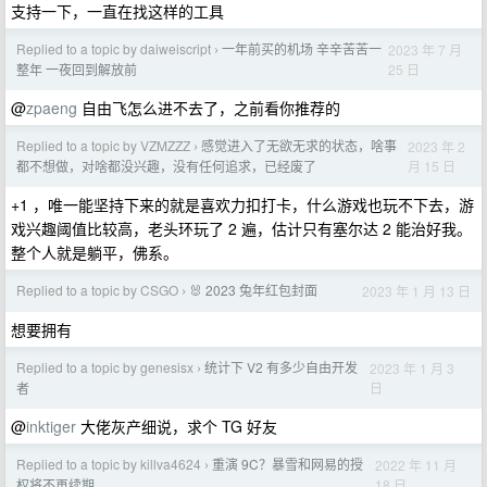
支持一下，一直在找这样的工具
Replied to a topic by daiweiscript
一年前买的机场 辛辛苦苦一
2023 年 7 月
›
25 日
整年 一夜回到解放前
@
zpaeng
自由飞怎么进不去了，之前看你推荐的
Replied to a topic by VZMZZZ
感觉进入了无欲无求的状态，啥事
2023 年 2
›
月 15 日
都不想做，对啥都没兴趣，没有任何追求，已经废了
+1 ，唯一能坚持下来的就是喜欢力扣打卡，什么游戏也玩不下去，游
戏兴趣阈值比较高，老头环玩了 2 遍，估计只有塞尔达 2 能治好我。
整个人就是躺平，佛系。
Replied to a topic by CSGO
🐰 2023 兔年红包封面
2023 年 1 月 13 日
›
想要拥有
Replied to a topic by genesisx
统计下 V2 有多少自由开发
2023 年 1 月 3
›
日
者
@
inktiger
大佬灰产细说，求个 TG 好友
Replied to a topic by killva4624
重演 9C？暴雪和网易的授
2022 年 11 月
›
18 日
权将不再续期。