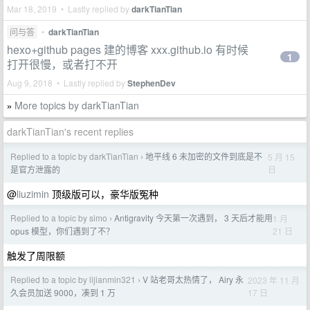
Mar 18, 2019 • Lastly replied by
darkTianTian
问与答
•
darkTianTian
hexo+github pages 建的博客 xxx.github.io 有时候
1
打开很慢，或者打不开
Aug 9, 2018 • Lastly replied by
StephenDev
More topics by darkTianTian
»
darkTianTian's recent replies
Replied to a topic by darkTianTian
地平线 6 未加密的文件到底是不
5 月 15
›
日
是官方泄露的
@
liuzimin
顶级版可以，豪华版冤种
Replied to a topic by simo
Antigravity 今天第一次遇到， 3 天后才能用
1 月
›
21 日
opus 模型，你们遇到了不？
触发了周限额
Replied to a topic by lijianmin321
V 站老哥太热情了， Airy 永
2023 年 11 月
›
17 日
久会员加送 9000，凑到 1 万