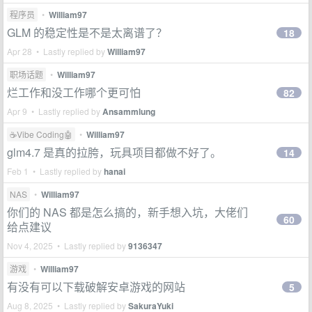
程序员
•
William97
GLM 的稳定性是不是太离谱了？
18
Apr 28 • Lastly replied by
William97
职场话题
•
William97
烂工作和没工作哪个更可怕
82
Apr 9 • Lastly replied by
Ansammlung
☕Vibe Coding🤖
•
William97
glm4.7 是真的拉胯，玩具项目都做不好了。
14
Feb 1 • Lastly replied by
hanai
NAS
•
William97
你们的 NAS 都是怎么搞的，新手想入坑，大佬们
60
给点建议
Nov 4, 2025 • Lastly replied by
9136347
游戏
•
William97
有没有可以下载破解安卓游戏的网站
5
Aug 8, 2025 • Lastly replied by
SakuraYuki