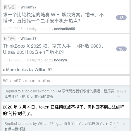
问与答
•
William97
求一个比较稳定的随身 WIFI 解决方案，插卡、不
15
插卡、直接搞一个二手安卓机开热点？
Jul 29, 2025 • Lastly replied by
oneisall8955
问与答
•
William97
ThinkBoox X 2025 款，京东入手，国补收 6880，
10
Ultra9 285H 32G + 1T 版本的
Jul 12, 2025 • Lastly replied by
bodayw
More topics by William97
»
William97's recent replies
Replied to a topic by exmorning
AI 写代码比我们想像的要近，程序员
6 月 4
›
日
离失业也可能比我们想像的要近
2026 年 6 月 4 日，token 已经彻底戒不掉了，再也回不到古法编程
的“纯粹”时代了。
Replied to a topic by William97
gap 满 5 个月了，开始焦虑了，还会
5 月 18
›
日
有点自我怀疑