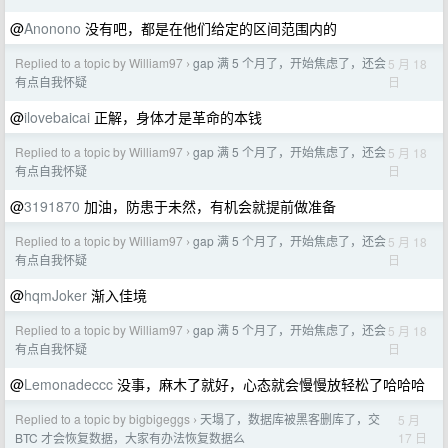
@
Anonono
没有吧，都是在他们给定的区间范围内的
Replied to a topic by William97
gap 满 5 个月了，开始焦虑了，还会
5 月 18
›
日
有点自我怀疑
@
ilovebaicai
正解，身体才是革命的本钱
Replied to a topic by William97
gap 满 5 个月了，开始焦虑了，还会
5 月 18
›
日
有点自我怀疑
@
3191870
加油，防患于未然，有机会就提前做准备
Replied to a topic by William97
gap 满 5 个月了，开始焦虑了，还会
5 月 18
›
日
有点自我怀疑
@
hqmJoker
渐入佳境
Replied to a topic by William97
gap 满 5 个月了，开始焦虑了，还会
5 月 18
›
日
有点自我怀疑
@
Lemonadeccc
没事，麻木了就好，心态就会慢慢放轻松了哈哈哈
Replied to a topic by bigbigeggs
天塌了，数据库被黑客删库了，交
5 月
›
17 日
BTC 才会恢复数据，大家有办法恢复数据么