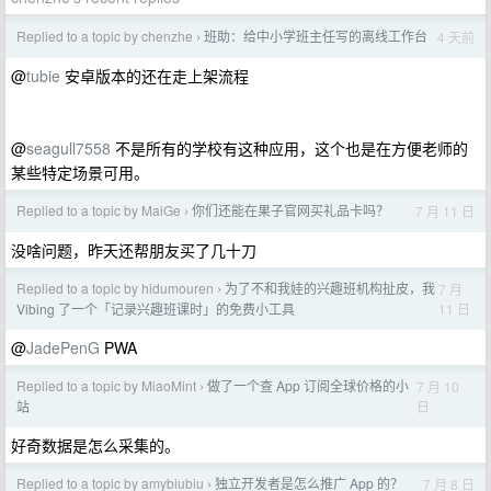
Replied to a topic by chenzhe
班助：给中小学班主任写的离线工作台
4 天前
›
@
tubie
安卓版本的还在走上架流程
@
seagull7558
不是所有的学校有这种应用，这个也是在方便老师的
某些特定场景可用。
Replied to a topic by MaiGe
你们还能在果子官网买礼品卡吗？
7 月 11 日
›
没啥问题，昨天还帮朋友买了几十刀
Replied to a topic by hidumouren
为了不和我娃的兴趣班机构扯皮，我
7 月
›
11 日
Vibing 了一个「记录兴趣班课时」的免费小工具
@
JadePenG
PWA
Replied to a topic by MiaoMint
做了一个查 App 订阅全球价格的小
7 月 10
›
日
站
好奇数据是怎么采集的。
Replied to a topic by amybiubiu
独立开发者是怎么推广 App 的？
7 月 8 日
›