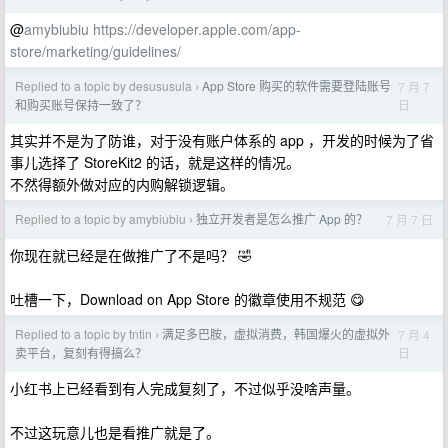
@
amybiubiu
https://developer.apple.com/app-
store/marketing/guidelines/
Replied to a topic by desususula
App Store 购买的软件需要登陆账号
7 月 7
›
日
和购买账号保持一致了？
其实并不是为了防谁，对于没有账户体系的 app ，开发的时候为了省
事儿选择了 StoreKit2 的话，就是这样的情况。
不然得额外做对应的内购解锁逻辑。
Replied to a topic by amybiubiu
独立开发者是怎么推广 App 的？
7 月 7 日
›
你现在就已经是在做推广了不是吗？ 🤣
吐槽一下，Download on App Store 的徽章使用不规范 😋
Replied to a topic by tntin
满足多巴胺，虚拟消费，韩国爆火的虚拟外
7 月 4
›
日
卖平台，复刻有得搞么？
小红书上已经看到有人完成复刻了，不过似乎没啥声量。
不过这玩意儿也是看推广就是了。