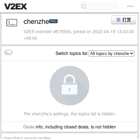
chenzhe
打赏
PRO
V2EX member #578566, joined on 2022-04-18 13:43:45
+08:00
Switch topics list
Per chenzhe's settings, the topics list is hidden
Deals
info, including closed deals, is not hidden
chenzhe's recent replies