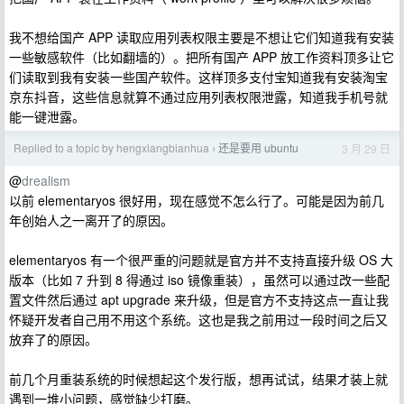
我不想给国产 APP 读取应用列表权限主要是不想让它们知道我有安装
一些敏感软件（比如翻墙的）。把所有国产 APP 放工作资料顶多让它
们读取到我有安装一些国产软件。这样顶多支付宝知道我有安装淘宝
京东抖音，这些信息就算不通过应用列表权限泄露，知道我手机号就
能一键泄露。
Replied to a topic by hengxiangbianhua
还是要用 ubuntu
3 月 29 日
›
@
drealism
以前 elementaryos 很好用，现在感觉不怎么行了。可能是因为前几
年创始人之一离开了的原因。
elementaryos 有一个很严重的问题就是官方并不支持直接升级 OS 大
版本（比如 7 升到 8 得通过 iso 镜像重装），虽然可以通过改一些配
置文件然后通过 apt upgrade 来升级，但是官方不支持这点一直让我
怀疑开发者自己用不用这个系统。这也是我之前用过一段时间之后又
放弃了的原因。
前几个月重装系统的时候想起这个发行版，想再试试，结果才装上就
遇到一堆小问题，感觉缺少打磨。