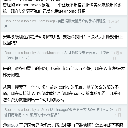
曾经的 elementaryos 是唯一一个让我不用自己折腾美化就能用的系
统，现在觉得还不如自己美化后的 gnome 好用。
Replied to a topic by liKeYunKeji
美团误删大量用户的手机相册照
3 月 24
›
日
片
安卓系统现在都是全盘加密的吧，要怎么找回？不会从美团服务器上
找回吧？
Replied to a topic by JamesMackerel
AI 让折腾变得更容易并且快乐了
3 月 8
›
日
（Vim 和 Linux ）
是的，很多配置上的问题，以前可能弄半天弄不好，现在 AI 能解决大
部分问题。
从网上搜索了一个 10 多年前的 conky 的配置，以前怎么改都改不
通，现在直接让 AI 帮我改成符合我现在 conky 版本的配置。几乎不
怎么费力就能调出一个可用的版本。
Replied to a topic by cnt2ex
刷 LineageOS 等第三方 ROM 的手机，短
3 月
›
1 日
信日历常用 APP 都用的什么代替品？
@
sir283
正是因为是毛坯房，所以才要自己装修啊？怎么变成了客服