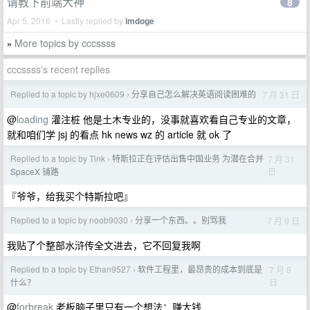
请教下前端大神
8
Apr 5, 2016 • Lastly replied by
imdoge
More topics by cccssss
»
cccssss's recent replies
Replied to a topic by hjxe0609
分享自己怎么解决英语阅读困难的
7 月 31 日
›
@
loading
灌注桩 他是土木专业的，没事就喜欢看自己专业的文章，
就和咱们学 jsj 的看点 hk news wz 的 article 就 ok 了
Replied to a topic by Tink
特斯拉正在评估出售中国业务 为潜在合并
7 月 31
›
日
SpaceX 铺路
『爷爷，给我买个特斯拉吧』
Replied to a topic by noob9030
分享一个东西。。别骂我
7 月 9 日
›
我贴了个整部水浒传全文进去，它不回复我啊
Replied to a topic by Ethan9527
软件工程里，最昂贵的成本到底是
7 月 8
›
日
什么？
@
forbreak
老板脑子里只有一个想法：赚大钱