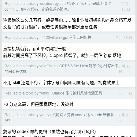
Replied to a topic by weixind
/goal 已经跑了 1d3h，完成 143 个
7 月
›
15 日
commit， 8w 行代码。跑的我道心破碎。
连续跑这么久几万行一般是屎山……除非你最初架构和产品文档开发
文档写的很好很好，或者任务很简单都是重复任务
Replied to a topic by mr123villain
gpt 科学上网相关
7 月 15 日
›
直接机场就行，gpt 平时风控一般
前段时间提高了下风控，5.5pro 降智了，就加一层住宅 ip 落地
Replied to a topic by voidGhost
GPT-5.6 Sol Ultra 跑半个小时写出来
7 月 10
›
日
的网页长这样
不用 skill 还是不行，字体字号和间距明显有问题，视觉效果上
Replied to a topic by twk93
Claude 账号被封风险检测工具
7 月 4 日
›
76 分这么高，但是家宽落地，没被封
Replied to a topic by yaocy
真的没人觉得 codex 比 claude 笨很多
7 月 3
›
日
吗？
复杂的 codex 做的更细（虽然也有冗余设计风险）