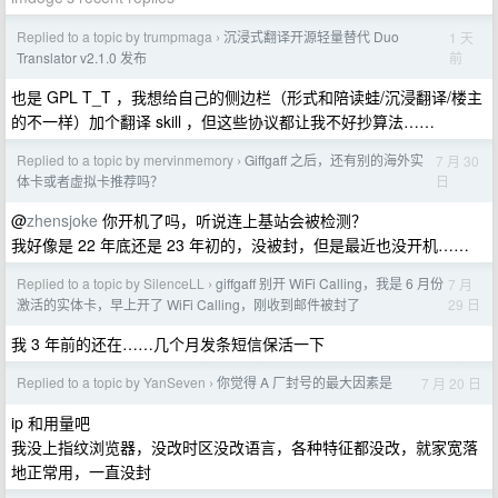
Replied to a topic by trumpmaga
沉浸式翻译开源轻量替代 Duo
1 天
›
前
Translator v2.1.0 发布
也是 GPL T_T ，我想给自己的侧边栏（形式和陪读蛙/沉浸翻译/楼主
的不一样）加个翻译 skill ，但这些协议都让我不好抄算法……
Replied to a topic by mervinmemory
Giffgaff 之后，还有别的海外实
7 月 30
›
日
体卡或者虚拟卡推荐吗？
@
zhensjoke
你开机了吗，听说连上基站会被检测？
我好像是 22 年底还是 23 年初的，没被封，但是最近也没开机……
Replied to a topic by SilenceLL
giffgaff 别开 WiFi Calling，我是 6 月份
7 月
›
29 日
激活的实体卡，早上开了 WiFi Calling，刚收到邮件被封了
我 3 年前的还在……几个月发条短信保活一下
Replied to a topic by YanSeven
你觉得 A 厂封号的最大因素是
7 月 20 日
›
ip 和用量吧
我没上指纹浏览器，没改时区没改语言，各种特征都没改，就家宽落
地正常用，一直没封