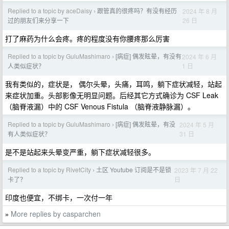
Replied to a topic by aceDaisy
跟管真的很疼吗？有没有经历
2024 年 8 月
›
26 日
过的朋友们来分享一下
打了麻药为什么会疼。疼的程度没有你腰疼那么厉害
Replied to a topic by GuluMashimaro
[病症] 偶发眩晕，有没有
2024 年 6 月
›
1 日
人类似症状？
我有类似的，症状是， 偶尔头晕，头痛，耳鸣，躺下症状减轻，站起
来症状加重。头部影像无明显问题。后经其它方式确诊为 CSF Leak
（脑脊液漏）中的 CSF Venous Fistula （脑脊液静脉漏）。
Replied to a topic by GuluMashimaro
[病症] 偶发眩晕，有没
2024 年 5 月
›
31 日
有人类似症状？
是不是站起来头晕变严重，躺下症状减轻很多。
Replied to a topic by RivetCity
土区 Youtube 订阅是不是锁
2023 年 7 月 22
›
日
卡了？
印度也便宜，不绑卡，一次付一年
More replies by casparchen
»