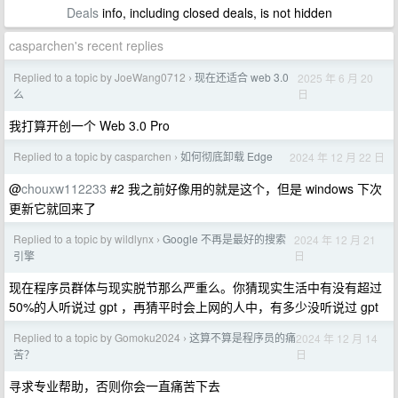
Deals
info, including closed deals, is not hidden
casparchen's recent replies
Replied to a topic by JoeWang0712
现在还适合 web 3.0
2025 年 6 月 20
›
日
么
我打算开创一个 Web 3.0 Pro
Replied to a topic by casparchen
如何彻底卸载 Edge
2024 年 12 月 22 日
›
@
chouxw112233
#2 我之前好像用的就是这个，但是 windows 下次
更新它就回来了
Replied to a topic by wildlynx
Google 不再是最好的搜索
2024 年 12 月 21
›
日
引擎
现在程序员群体与现实脱节那么严重么。你猜现实生活中有没有超过
50%的人听说过 gpt ，再猜平时会上网的人中，有多少没听说过 gpt
Replied to a topic by Gomoku2024
这算不算是程序员的痛
2024 年 12 月 14
›
日
苦？
寻求专业帮助，否则你会一直痛苦下去