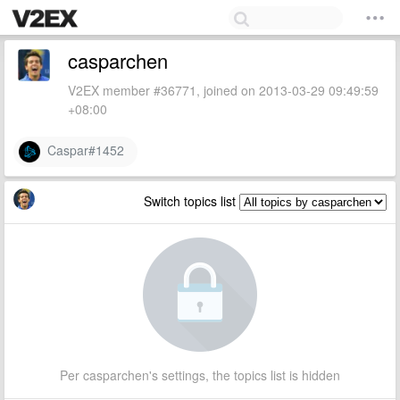
casparchen
V2EX member #36771, joined on 2013-03-29 09:49:59
+08:00
Caspar#1452
Switch topics list
Per casparchen's settings, the topics list is hidden