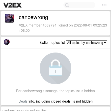
canbewrong
V2EX member #589794, joined on 2022-08-01 09:25:23
+08:00
Switch topics list
Per canbewrong's settings, the topics list is hidden
Deals
info, including closed deals, is not hidden
canbewrong's recent replies