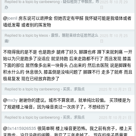
Replied to a topic by canbewrong
疑似租到了甲醛房，咋
2025 年 10 月 29
›
日
办
@
joenil
房东说可以退押金 但她否定有甲醛 我怀疑可能是我墙体或者
墙纸发霉 或者别的挥发物
Replied to a topic by kleos
震惊，髂胫束综合征居然这么
2025 年 10 月 25
›
日
痛!
不晓得我的是不是 也是跑步 腿疼了好久 脚踝也疼 蹲下来就刺痛 一开
始以为只是跑多了没适应 就坚持跑 后来走路都不行了 而且发现 膝盖
下面的部位 居然像多出来一块骨头 凸出来的 然后去医院 说是脚踝有
积水什么的 休息很久 膝盖倒是没啥问题了 脚踝不行 走多了就疼 而且
极易复发 现在已经放弃跑步了
Replied to a topic by canbewrong
买房，求指点
2025 年 10 月 21 日
›
@
mx3y
谢谢你的建议。城市不算衰退，就单纯比较偏。 买顶楼是为
了规避楼上噪音，因为噪音卖过一次房子了，不想经历了
Replied to a topic by canbewrong
买房，求指点
2025 年 10 月 21 日
›
@
3x1415926535
很简单啊 楼上噪音更恐怖。我之前有房子，楼上天
天跑步，没日没夜的闹腾，我忍了三年卖掉了。 现在的房子质量更