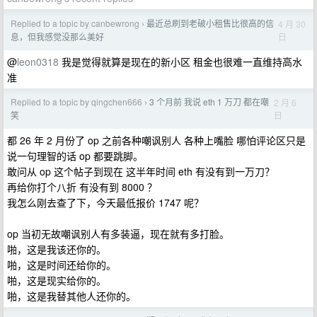
Replied to a topic by canbewrong
最近总刷到老破小租售比很高的信
4 月 30
›
日
息，但我感觉没那么美好
@
leon0318
我是觉得就算是现在的新小区 租金也很难一直维持高水
准
Replied to a topic by qingchen666
3 个月前 我说 eth 1 万刀 都在嘲
2 月 6
›
日
笑
都 26 年 2 月份了 op 之前各种嘲讽别人 各种上嘴脸 哪怕评论区只是
说一句理智的话 op 都要跳脚。
敢问从 op 这个帖子到现在 这半年时间 eth 有没有到一万刀？
再给你打个八折 有没有到 8000 ？
我怎么刚去查了下，今天最低报价 1747 呢？
op 当初无故嘲讽别人有多装逼，现在就有多打脸。
啪，这是我该还你的。
啪，这是时间还给你的。
啪，这是现实给你的。
啪，这是我替其他人还你的。