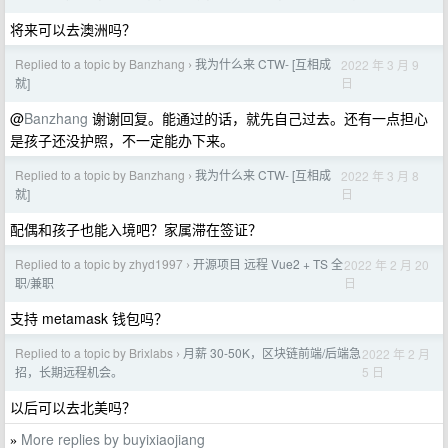
将来可以去澳洲吗？
Replied to a topic by Banzhang
我为什么来 CTW- [互相成
2022 年 3 月 9
›
日
就]
@
Banzhang
谢谢回复。能通过的话，就先自己过去。还有一点担心
是孩子还没护照，不一定能办下来。
Replied to a topic by Banzhang
我为什么来 CTW- [互相成
2022 年 3 月 8
›
日
就]
配偶和孩子也能入境吧？家属滞在签证？
Replied to a topic by zhyd1997
开源项目 远程 Vue2 + TS 全
2022 年 2 月 20
›
日
职/兼职
支持 metamask 钱包吗？
Replied to a topic by Brixlabs
月薪 30-50K，区块链前端/后端急
2022 年 2 月
›
5 日
招，长期远程机会。
以后可以去北美吗？
More replies by buyixiaojiang
»