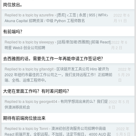
岗位放出。
Replied to a topic by azurefire
[悉尼] <工签 | 永居 | 955 | WFH>
2022 年 6
›
月 11 日
Akuna Capital 招聘资深 / 中级 Python 工程师数名
有前端吗？
Replied to a topic by sleeepyy
[远程/新加坡/西雅图] [前端 React]
2022 年 6
›
月 2 日
明星 Web3 创业公司招聘
去西雅图的话，需要先工作一年再能申请工作签证吧？
Replied to a topic by gitandgit
区块链开发工具公司 Hiro 被评为
2022 年
›
5 月 29
2022 年纽约市最佳的工作公司之一，我们支持远程工作！正招聘前
日
端、全栈、运维工程师中。
大佬在里面工作吗？有时差问题吗？
Replied to a topic by george404
有同学想润出来的么？我们提
2022 年 5 月
›
8 日
供澳洲移民机会
期待有前端岗位放出来
Replied to a topic by Tonni
澳洲初创咨询服务公司招聘中高级
2022 年
›
5 月 5 日
React 前端开发，全职远程，不加班，法定节假日， 4000 AUD 起