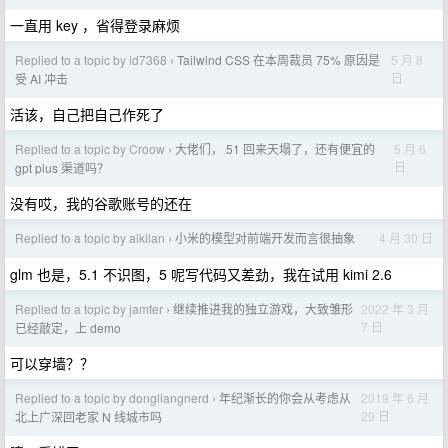
一直用 key ，省得登录麻烦
Replied to a topic by id7368
Tailwind CSS 在本周裁员 75% 原因是
5 月 8
›
日
受 AI 冲击
活该，自己把自己作死了
Replied to a topic by Croow
大佬们， 51 回来天塌了，还有便宜的
5 月 6
›
日
gpt plus 渠道吗？
没有哎，我的谷歌账号的还在
Replied to a topic by aikilan
小米的模型对前端开发而言很抽象
4 月 30 日
›
glm 也是，5.1 不识图，5 呢写代码又差劲，我在试用 kimi 2.6
Replied to a topic by jamfer
继续推进我的独立游戏，大致雏形
2022 年 3 月
›
7 日
已经敲定，上 demo
可以穿墙？？
Replied to a topic by dongliangnerd
年纪渐长的你会从考虑从
2019 年 6 月
›
29 日
北上广深回老家 N 线城市吗