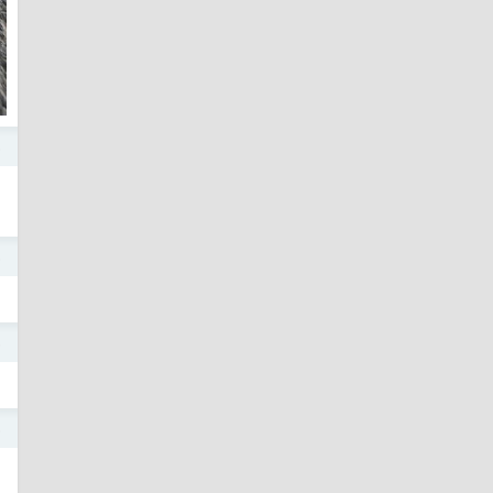
5
5
5
5