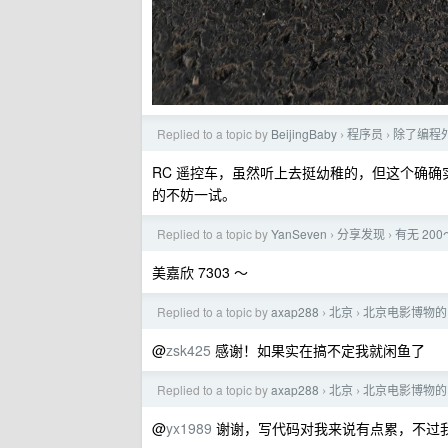
Replied to a topic by
BeijingBaby
程序员
除了编程
›
›
RC 遥控车，虽然听上去挺幼稚的，但这个确
的不妨一试。
Replied to a topic by
YanSeven
分享发现
有无 20
›
›
美嘉欣 7303 ～
Replied to a topic by
axap288
北京
北京电影博物的
›
›
@
zsk425
感谢！如果实在搞不定我就闲鱼了
Replied to a topic by
axap288
北京
北京电影博物的
›
›
@
yx1989
谢谢，写代码对我来说有点累，不过