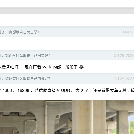
过了，真想给自己两巴掌！
Mar 2
外，你还有什么取悦自己的爱好？
Oct 29, 202
贵凭啥呀.....现在再看 2-3K 的都一般般了 😂
外，你还有什么取悦自己的爱好？
Oct 29, 202
4303 、16208 ，然后就直接入 UDR 、大 X 了。还是觉得大车玩着比