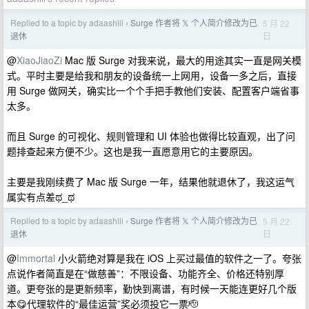
Replied to a topic by adaashili
Surge 作者将 𝕏 个人简介修改为已
5 月 22
›
日
退休
@
XiaoJiaoZi
Mac 版 Surge 对我来说，最大的用途其实一直是网关模
式。平时主要是给我和朋友的设备统一上网用，设备一多之后，直接
用 Surge 做网关，确实比一个个手把手教他们安装、配置客户端省事
太多。
而且 Surge 的可视化、规则管理和 UI 体验也做得比较直观，出了问
题排查起来方便不少。这也是我一直愿意用它的主要原因。
主要是我刚续费了 Mac 版 Surge 一年，结果他就退休了，我这运气
属实有点差ಥ_ಥ
Replied to a topic by adaashili
Surge 作者将 𝕏 个人简介修改为已
5 月 22
›
日
退休
@
Immortal
小火箭绝对算是我在 iOS 上买过最值的软件之一了。夸张
点说作者简直是在“做慈善”：不限设备、功能齐全、价格还特别厚
道。更夸张的是更新频率，勤快到离谱，有时候一天能连更好几个版
本😋代理软件的“最佳运营”奖必须投它一票🫡