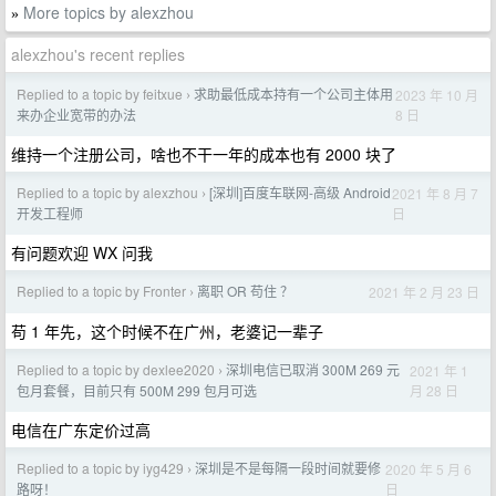
More topics by alexzhou
»
alexzhou's recent replies
Replied to a topic by feitxue
求助最低成本持有一个公司主体用
2023 年 10 月
›
8 日
来办企业宽带的办法
维持一个注册公司，啥也不干一年的成本也有 2000 块了
Replied to a topic by alexzhou
[深圳]百度车联网-高级 Android
2021 年 8 月 7
›
日
开发工程师
有问题欢迎 WX 问我
Replied to a topic by Fronter
离职 OR 苟住 ？
2021 年 2 月 23 日
›
苟 1 年先，这个时候不在广州，老婆记一辈子
Replied to a topic by dexlee2020
深圳电信已取消 300M 269 元
2021 年 1
›
月 28 日
包月套餐，目前只有 500M 299 包月可选
电信在广东定价过高
Replied to a topic by iyg429
深圳是不是每隔一段时间就要修
2020 年 5 月 6
›
日
路呀！