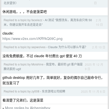
日
北京望京）
休闲游戏，，，不会是菠菜吧
Replied to a topic by facelezz
AI 测试 "我想洗车，离洗车店只有 50
2 月
›
10 日
米，你建议我开车去还是走去"
claude:
https://www.v2ex.com/i/KRYkQ09C.png
Replied to a topic by sepwolves
Claude 为什么可以那么牛逼？
2 月 10 日
›
没有免费额度，不过 claude 年付费比 gpt 便宜 40 刀
Replied to a topic by Moishine
我宣布，最好的 git 客户端是
2025 年 12 月
›
9 日
腾讯家的 ugit
github desktop 用好几年了，简单就好，复杂的偶尔自己敲命令行，
就当复习了
Replied to a topic by zy008
东京游戏公司招聘
2025 年 11 月 6 日
›
看清楚了兄弟们，这是菠菜
More replies by Alchemistboy
»