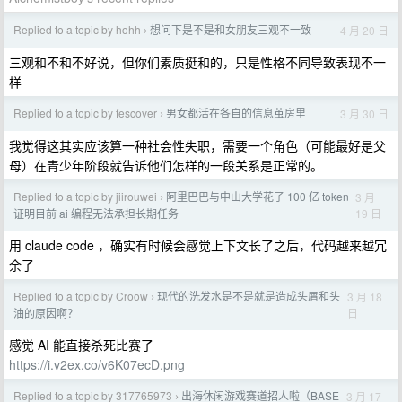
Replied to a topic by hohh
想问下是不是和女朋友三观不一致
4 月 20 日
›
三观和不和不好说，但你们素质挺和的，只是性格不同导致表现不一
样
Replied to a topic by fescover
男女都活在各自的信息茧房里
3 月 30 日
›
我觉得这其实应该算一种社会性失职，需要一个角色（可能最好是父
母）在青少年阶段就告诉他们怎样的一段关系是正常的。
Replied to a topic by jiirouwei
阿里巴巴与中山大学花了 100 亿 token
3 月
›
19 日
证明目前 ai 编程无法承担长期任务
用 claude code ，确实有时候会感觉上下文长了之后，代码越来越冗
余了
Replied to a topic by Croow
现代的洗发水是不是就是造成头屑和头
3 月 18
›
日
油的原因啊？
感觉 AI 能直接杀死比赛了
https://i.v2ex.co/v6K07ecD.png
Replied to a topic by 317765973
出海休闲游戏赛道招人啦（BASE
3 月 17
›