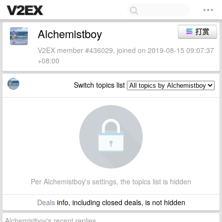
Alchemistboy
打赏
V2EX member #436029, joined on 2019-08-15 09:07:37
+08:00
Switch topics list
Per Alchemistboy's settings, the topics list is hidden
Deals
info, including closed deals, is not hidden
Alchemistboy's recent replies